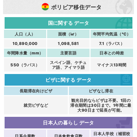
ボリビア移住データ
国に関する
データ
人口（人）
面積（㎢）
年間平均気温（℃）
10,890,000
1,098,581
7.1（ラパス）
年間降水量（mm）
主要言語
日本との時差
スペイン語、ケチュ
550（ラパス）
マイナス13時間
ア語、アイマラ語
ビザに関する
データ
長期滞在向けビザ
ビザなし滞在
観光目的ならビザは不要。1回の
就労ビザなど
滞在期間は30日まで。1年間に最
大90日まで延長が可能。
日本人の暮らし
データ
日本人学校（補習校
日系企業数
日本食飲食店数