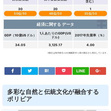
含む）
30
20
1
50位/50
48位/50
35位/50
経済に関する
データ
1人あたりのGDP(US
GDP（10億USドル）
2017年失業率（％）
ドル)
34.05
3,125.17
4.00
※順位は海外移住.com掲載国50ヶ国の順位から算出しています。
LINE
多彩な自然と伝統文化が融合する
ボリビア