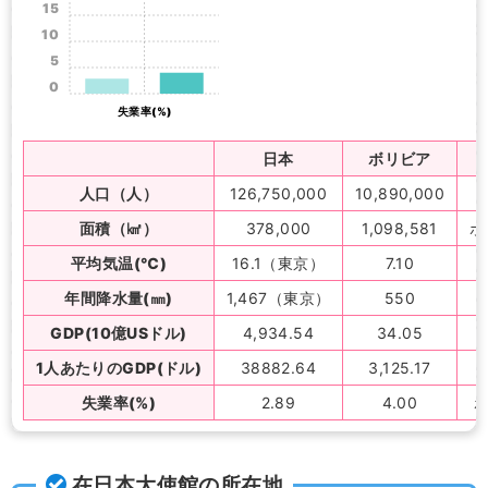
15
10
5
0
失業率(%)
日本
ボリビア
人口（人）
126,750,000
10,890,000
面積（㎢）
378,000
1,098,581
ボ
平均気温(℃)
16.1（東京）
7.10
年間降水量(㎜)
1,467（東京）
550
GDP(10億USドル)
4,934.54
34.05
1人あたりのGDP(ドル)
38882.64
3,125.17
失業率(%)
2.89
4.00
在日本大使館の所在地