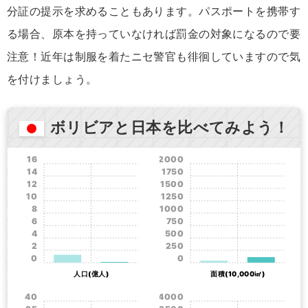
分証の提示を求めることもあります。パスポートを携帯す
る場合、原本を持っていなければ罰金の対象になるので要
注意！近年は制服を着たニセ警官も徘徊していますので気
を付けましょう。
ボリビアと日本を比べてみよう！
16
2000
14
1750
12
1500
10
1250
8
1000
6
750
4
500
2
250
0
0
人口(億人)
面積(10,000㎢)
40
4000