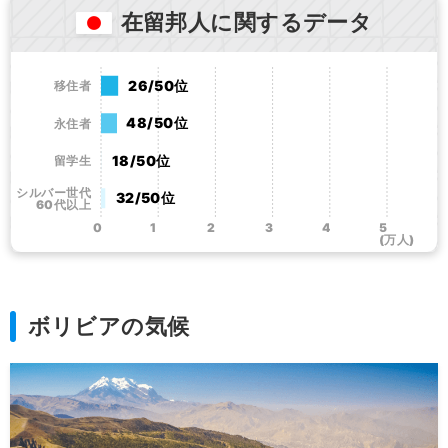
在留邦人に関するデータ
26/50位
移住者
48/50位
永住者
18/50位
留学生
シルバー世代
32/50位
60代以上
0
1
2
3
4
5
(万人)
ボリビアの気候