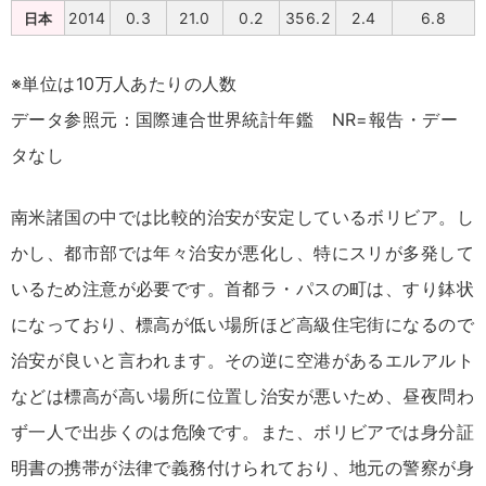
2014
0.3
21.0
0.2
356.2
2.4
6.8
日本
※単位は10万人あたりの人数
データ参照元：国際連合世界統計年鑑 NR=報告・デー
タなし
南米諸国の中では比較的治安が安定しているボリビア。し
かし、都市部では年々治安が悪化し、特にスリが多発して
いるため注意が必要です。首都ラ・パスの町は、すり鉢状
になっており、標高が低い場所ほど高級住宅街になるので
治安が良いと言われます。その逆に空港があるエルアルト
などは標高が高い場所に位置し治安が悪いため、昼夜問わ
ず一人で出歩くのは危険です。また、ボリビアでは身分証
明書の携帯が法律で義務付けられており、地元の警察が身