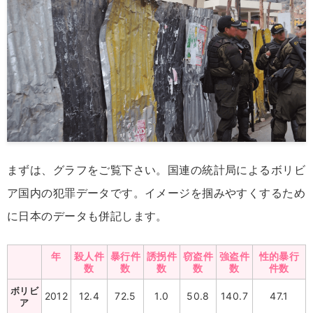
まずは、グラフをご覧下さい。国連の統計局によるボリビ
ア国内の犯罪データです。イメージを掴みやすくするため
に日本のデータも併記します。
年
殺人件
暴行件
誘拐件
窃盗件
強盗件
性的暴行
数
数
数
数
数
件数
ボリビ
2012
12.4
72.5
1.0
50.8
140.7
47.1
ア