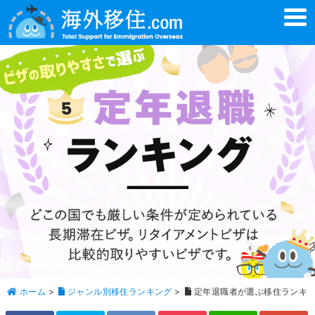
t
o
g
g
l
e
n
a
v
i
g
a
t
i
o
n
ホーム
>
ジャンル別移住ランキング
>
定年退職者が選ぶ移住ランキ