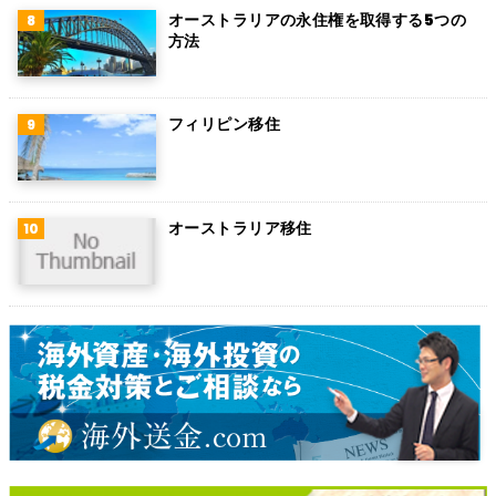
チリ
オーストラリアの永住権を取得する5つの
方法
デンマーク
ハンガリー
フィリピン移住
ポーランド
南アフリカ
オーストラリア移住
サウジアラビア
コロンビア
ノルウェー
ネパール
パキスタン