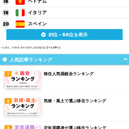
ベトナム
イタリア
スペイン
21位～50位を表示
アルゼンチン
メキシコ
＊出展元：外務省 海外在留邦人数調査統計(平成29年)
スイス
人気記事ランキング
インド
移住人気国総合ランキング
オランダ
ベルギー
気候・風土で選ぶ移住ランキング
グアム
パラグアイ
アラブ首長国連邦
定年退職者が選ぶ移住ランキング