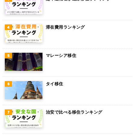
スウェーデン
ペルー
滞在費用ランキング
ボリビア
カンボジア
オーストリア
マレーシア移住
ロシア
ミャンマー
タイ移住
アイルランド
トルコ
治安で比べる移住ランキング
フィンランド
チェコ