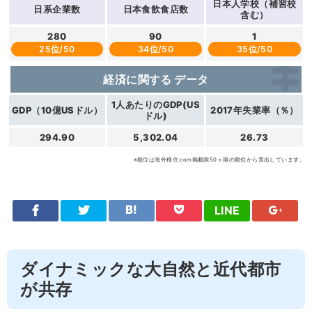
日本人学校（補習校
日系企業数
日本食飲食店数
含む）
280
90
1
25位/50
34位/50
35位/50
経済に関する
データ
1人あたりのGDP(US
GDP（10億USドル）
2017年失業率（％）
ドル)
294.90
5,302.04
26.73
※順位は海外移住.com掲載国50ヶ国の順位から算出しています。
LINE
ダイナミックな大自然と近代都市
が共存