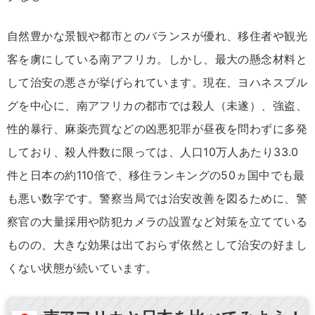
自然豊かな景観や都市とのバランスが優れ、移住者や観光
客を虜にしている南アフリカ。しかし、最大の懸念材料と
して治安の悪さが挙げられています。現在、ヨハネスブル
グを中心に、南アフリカの都市では殺人（未遂）、強盗、
性的暴行、麻薬売買などの凶悪犯罪が昼夜を問わずに多発
しており、殺人件数に限っては、人口10万人あたり33.0
件と日本の約110倍で、移住ランキングの50ヵ国中でも最
も悪い数字です。警察当局では治安改善を図るために、警
察官の大量採用や防犯カメラの設置など対策を立てている
ものの、大きな効果は出ておらず依然として治安の好まし
くない状態が続いています。