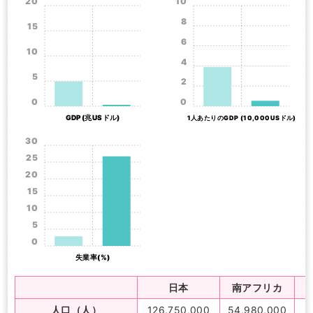
20
10
8
15
6
10
4
5
2
0
0
GDP(兆USドル)
1人あたりのGDP (10,000USドル)
30
25
20
15
10
5
0
失業率(%)
日本
南アフリカ
人口（人）
126,750,000
54,980,000