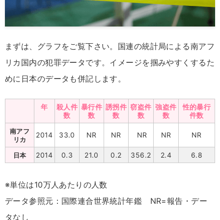
まずは、グラフをご覧下さい。国連の統計局による南アフ
リカ国内の犯罪データです。イメージを掴みやすくするた
めに日本のデータも併記します。
年
殺人件
暴行件
誘拐件
窃盗件
強盗件
性的暴行
数
数
数
数
数
件数
南アフ
2014
33.0
NR
NR
NR
NR
NR
リカ
2014
0.3
21.0
0.2
356.2
2.4
6.8
日本
※単位は10万人あたりの人数
データ参照元：国際連合世界統計年鑑 NR=報告・デー
タなし