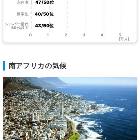
47/50位
永住者
40/50位
留学生
シルバー世代
43/50位
60代以上
0
1
2
3
4
5
(万人)
南アフリカの気候