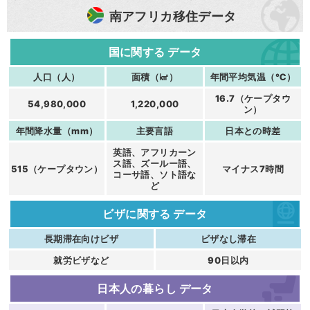
南アフリカ移住データ
国に関する
データ
人口（人）
面積（㎢）
年間平均気温（℃）
16.7（ケープタウ
54,980,000
1,220,000
ン）
年間降水量（mm）
主要言語
日本との時差
英語、アフリカーン
ス語、ズールー語、
515（ケープタウン）
マイナス7時間
コーサ語、ソト語な
ど
ビザに関する
データ
長期滞在向けビザ
ビザなし滞在
就労ビザなど
90日以内
日本人の暮らし
データ