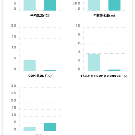
5
500
0
0
平均気温(℃)
年間降水量(㎜)
20
10
8
15
6
10
4
5
2
0
0
GDP(兆USドル)
1人あたりのGDP (10,000USドル)
30
25
20
15
10
5
0