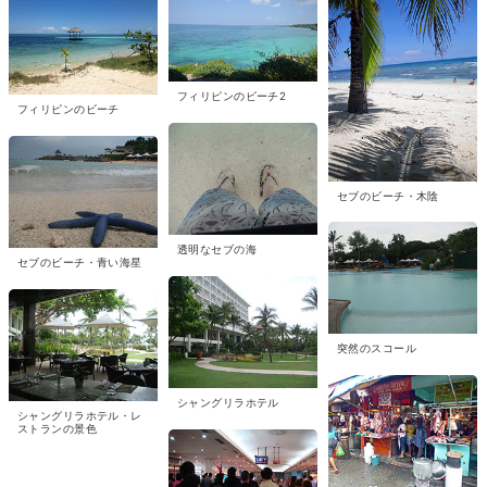
フィリピンのビーチ2
フィリピンのビーチ
セブのビーチ・木陰
透明なセブの海
セブのビーチ・青い海星
突然のスコール
シャングリラホテル
シャングリラホテル・レ
ストランの景色