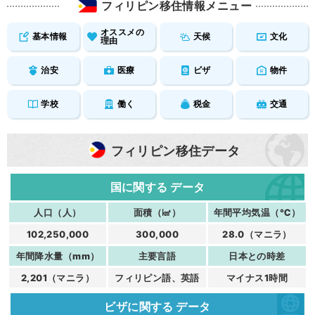
フィリピン移住情報メニュー
オススメの
基本情報
天候
文化
理由
治安
医療
ビザ
物件
学校
働く
税金
交通
フィリピン移住データ
国に関する
データ
人口（人）
面積（㎢）
年間平均気温（℃）
102,250,000
300,000
28.0（マニラ）
年間降水量（mm）
主要言語
日本との時差
2,201（マニラ）
フィリピン語、英語
マイナス1時間
ビザに関する
データ