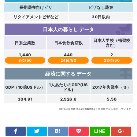
長期滞在向けビザ
ビザなし滞在
リタイアメントビザなど
30日以内
日本人の暮らし
データ
日本人学校（補習校
日系企業数
日本食飲食店数
含む）
1,440
440
2
8位/50
24位/50
23位/50
経済に関する
データ
1人あたりのGDP(US
GDP（10億USドル）
2017年失業率（％）
ドル)
304.91
2,926.6
5.50
※順位は海外移住.com掲載国50ヶ国の順位から算出しています。
LINE