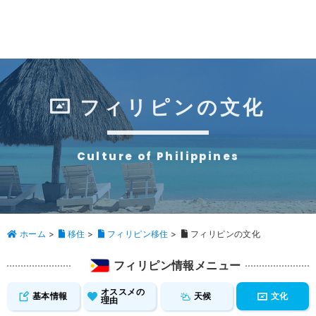
フィリピンの文化
Culture of Philippines
ホーム
>
移住
>
フィリピン移住
>
フィリピンの文化
フィリピン情報メニュー
オススメの
基本情報
天候
文化
理由