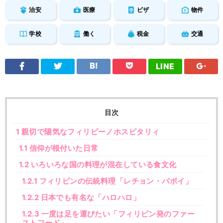
治安
医療
ビザ
物件
学校
働く
税金
交通
LINE
目次
1
親切で陽気なフィリピーノホスピタリィ
1.1
信仰が根付いた日常
1.2
いろいろな国の料理が混在している食文化
1.2.1
フィリピンの伝統料理「レチョン・バボイ」
1.2.2
日本でも有名な「ハロハロ」
1.2.3
一度は足を運びたい「フィリピン発のファー
ストフード」