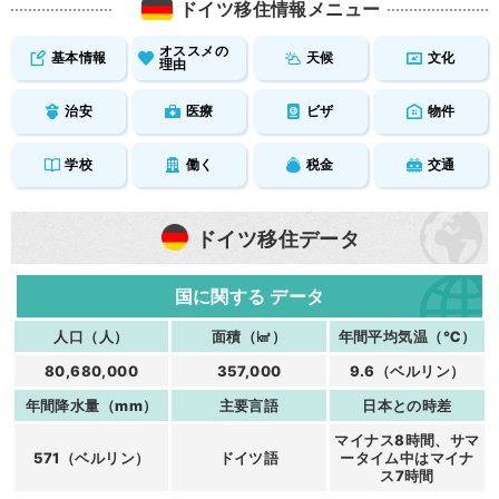
ドイツ移住情報メニュー
オススメの
基本情報
天候
文化
理由
治安
医療
ビザ
物件
学校
働く
税金
交通
ドイツ移住データ
国に関する
データ
人口（人）
面積（㎢）
年間平均気温（℃）
80,680,000
357,000
9.6（ベルリン）
年間降水量（mm）
主要言語
日本との時差
マイナス8時間、サマ
571（ベルリン）
ドイツ語
ータイム中はマイナ
ス7時間