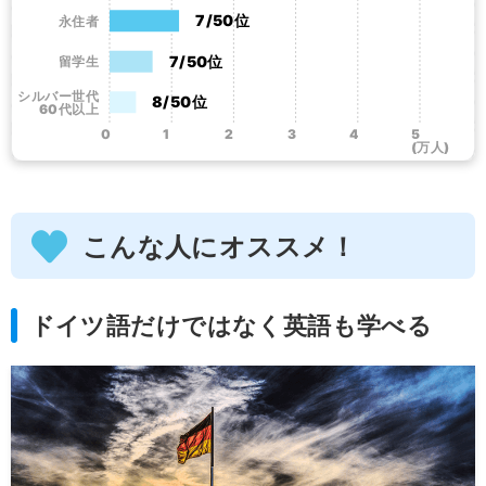
7/50位
永住者
7/50位
留学生
シルバー世代
8/50位
60代以上
0
1
2
3
4
5
(万人)
こんな人にオススメ！
ドイツ語だけではなく英語も学べる