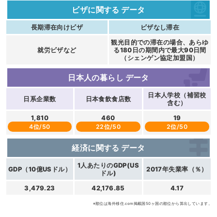
ビザに関する
データ
長期滞在向けビザ
ビザなし滞在
観光目的での滞在の場合、あらゆ
就労ビザなど
る180日の期間内で最大90日間
（シェンゲン協定加盟国）
日本人の暮らし
データ
日本人学校（補習校
日系企業数
日本食飲食店数
含む）
1,810
460
19
4位/50
22位/50
2位/50
経済に関する
データ
1人あたりのGDP(US
GDP（10億USドル）
2017年失業率（％）
ドル)
3,479.23
42,176.85
4.17
※順位は海外移住.com掲載国50ヶ国の順位から算出しています。