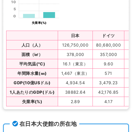
10
5
0
失業率(%)
日本
ドイツ
人口（人）
126,750,000
80,680,000
面積（㎢）
378,000
357,000
平均気温(℃)
16.1（東京）
9.60
年間降水量(㎜)
1,467（東京）
571
GDP(10億USドル)
4,934.54
3,479.23
1人あたりのGDP(ドル)
38882.64
42,176.85
ド
失業率(%)
2.89
4.17
ド
在日本大使館の所在地