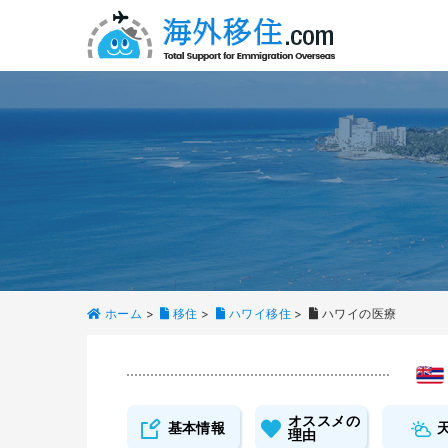
ホーム
>
移住
>
ハワイ移住
>
ハワイの医療
オススメの
基本情報
理由