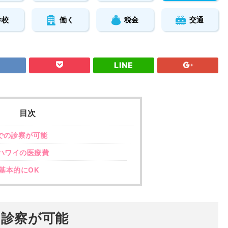
学校
働く
税金
交通
LINE
目次
での診察が可能
ハワイの医療費
基本的にOK
の診察が可能