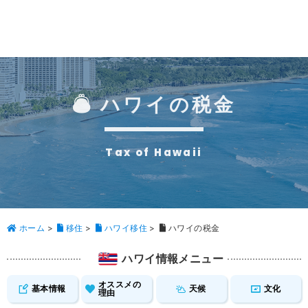
ハワイの税金
Tax of Hawaii
ホーム
>
移住
>
ハワイ移住
>
ハワイの税金
ハワイ情報メニュー
オススメの
基本情報
天候
文化
理由