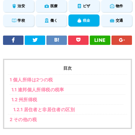
治安
医療
ビザ
物件
学校
働く
税金
交通
LINE
目次
1
個人所得は2つの税
1.1
連邦個人所得税の税率
1.2
州所得税
1.2.1
居住者と非居住者の区別
2
その他の税