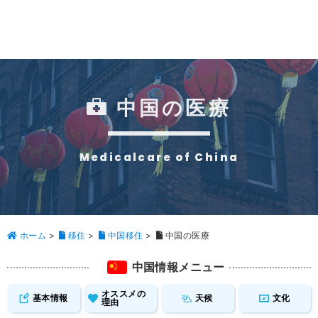
中国の医療
Medicalcare of China
ホーム
>
移住
>
中国移住
>
中国の医療
中国情報メニュー
オススメの
基本情報
天候
文化
理由