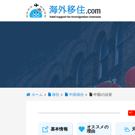
ホーム
>
移住
>
中国移住
>
中国の治安
オススメの
基本情報
理由