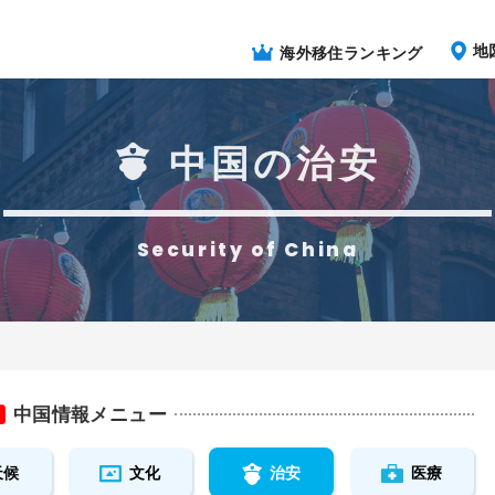
地
海外移住ランキング
中国の治安
Security of China
中国情報メニュー
天候
文化
治安
医療