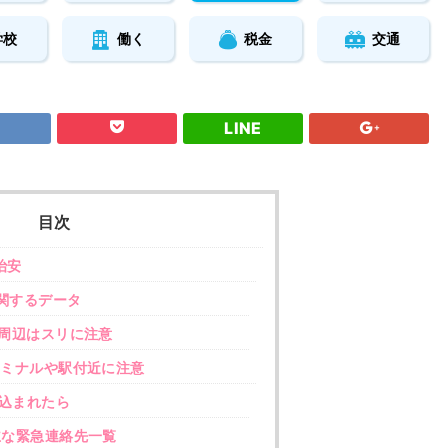
学校
働く
税金
交通
LINE
目次
治安
関するデータ
周辺はスリに注意
ミナルや駅付近に注意
込まれたら
な緊急連絡先一覧