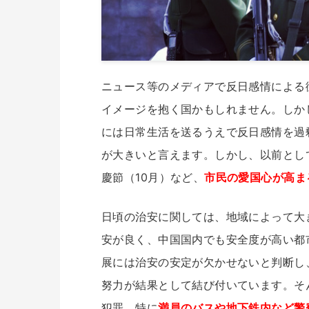
ニュース等のメディアで反日感情による
イメージを抱く国かもしれません。しか
には日常生活を送るうえで反日感情を過
が大きいと言えます。しかし、以前とし
慶節（10月）など、
市民の愛国心が高ま
日頃の治安に関しては、地域によって大
安が良く、中国国内でも安全度が高い都
展には治安の安定が欠かせないと判断し
努力が結果として結び付いています。そ
犯罪。特に
満員のバスや地下鉄内など警