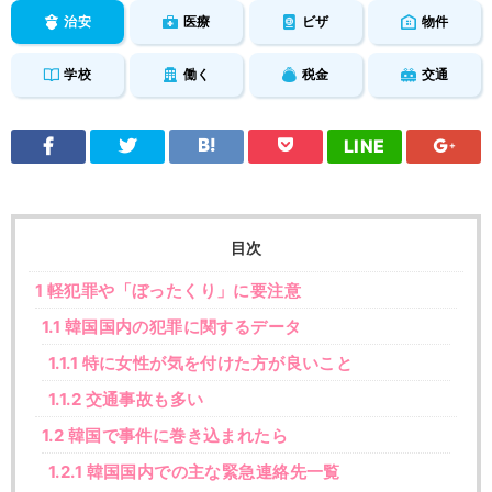
治安
医療
ビザ
物件
学校
働く
税金
交通
LINE
目次
1
軽犯罪や「ぼったくり」に要注意
1.1
韓国国内の犯罪に関するデータ
1.1.1
特に女性が気を付けた方が良いこと
1.1.2
交通事故も多い
1.2
韓国で事件に巻き込まれたら
1.2.1
韓国国内での主な緊急連絡先一覧