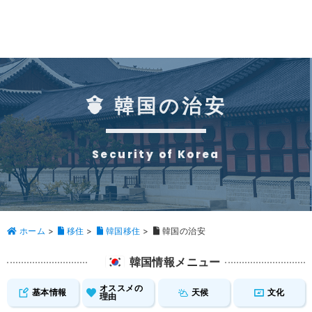
韓国の治安
Security of Korea
ホーム
>
移住
>
韓国移住
>
韓国の治安
韓国情報メニュー
オススメの
基本情報
天候
文化
理由