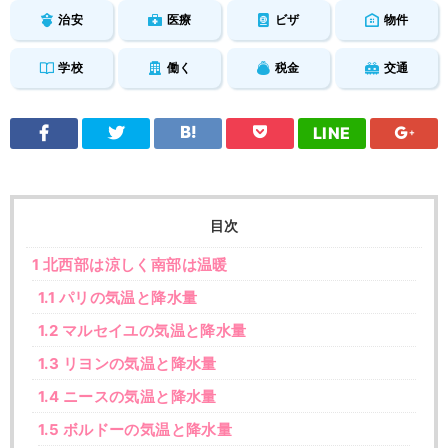
治安
医療
ビザ
物件
学校
働く
税金
交通
LINE
目次
1
北西部は涼しく南部は温暖
1.1
パリの気温と降水量
1.2
マルセイユの気温と降水量
1.3
リヨンの気温と降水量
1.4
ニースの気温と降水量
1.5
ボルドーの気温と降水量