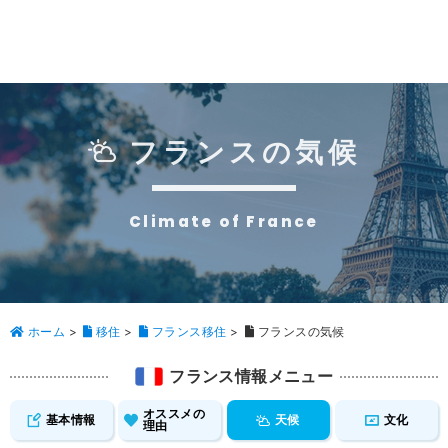
フランスの気候
Climate of France
ホーム
>
移住
>
フランス移住
>
フランスの気候
フランス情報メニュー
オススメの
基本情報
天候
文化
理由