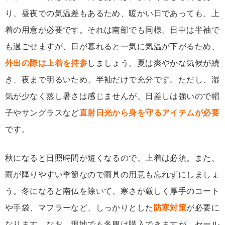
り、昼夜での気温差もあるため、暖かい日であっても、上
着の用意が必要です。それは南部でも同様。日中は半袖で
も過ごせますが、日が暮れると一気に気温が下がるため、
外出の際は上着を持参
しましょう。夏は爽やかな気候が続
き、夜まで明るいため、半袖だけで充分です。ただし、湿
気が少なく蒸し暑さは感じませんが、日差しは強いので帽
子やサングラスなど
直射日光から身を守るアイテムが必要
です。
秋になると日照時間が短くなるので、上着は必須。また、
雨が降りやすい季節なので雨具の用意も忘れずにしましょ
う。冬になると南仏を除いて、寒さが厳しく厚手のコート
や手袋、マフラーなど、しっかりとした
防寒対策
が必要に
なります。なお、現地でも冬服は購入できますが、セール