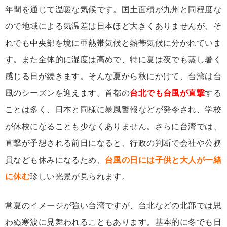
年間を通じて温暖な気候です。国土面積が九州と同程度な
ので地域による気温差は日本ほど大きくありませんが、そ
れでも中央部を境に亜熱帯気候と熱帯気候に分かれていま
す。また全体的に湿度は高めで、特に夏は夜でも蒸し暑く
感じる日が続きます。そんな夏から秋にかけて、台湾は台
風のシーズンを迎えます。首都の
台北でも台風が直撃
する
ことは多く、日本と同様に暴風警報などが発令され、学校
が休校になることも少なくありません。さらに台湾では、
直撃が予想される前日になると、行政の判断で会社や公務
員なども休みになるため、
台風の日には子供と大人が一緒
に休む
珍しい光景が見られます。
常夏のイメージが強い台湾ですが、台北などの北部では思
わぬ寒波に見舞われることもあります。基本的に冬でも日