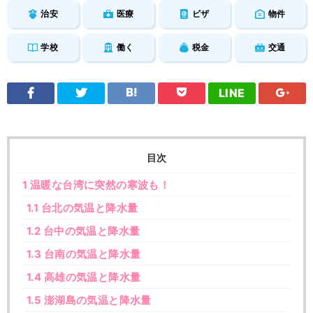
治安
医療
ビザ
物件
学校
働く
税金
交通
LINE
目次
1
温暖な台湾に突然の寒波も！
1.1
台北の気温と降水量
1.2
台中の気温と降水量
1.3
台南の気温と降水量
1.4
高雄の気温と降水量
1.5
澎湖島の気温と降水量