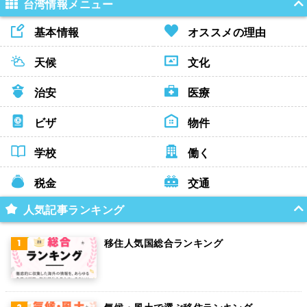
台湾情報メニュー
基本情報
オススメの理由
天候
文化
治安
医療
ビザ
物件
学校
働く
税金
交通
人気記事ランキング
移住人気国総合ランキング