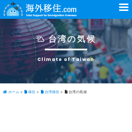
t
o
g
g
l
e
n
台湾の気候
a
v
i
g
a
Climate of Taiwan
t
i
o
n
ホーム
>
移住
>
台湾移住
>
台湾の気候