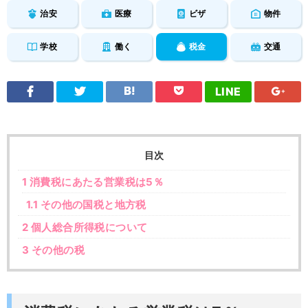
治安
医療
ビザ
物件
学校
働く
税金
交通
LINE
目次
1
消費税にあたる営業税は5％
1.1
その他の国税と地方税
2
個人総合所得税について
3
その他の税