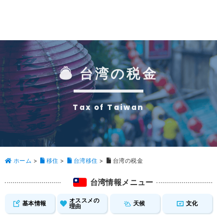
台湾の税金
Tax of Taiwan
ホーム
>
移住
>
台湾移住
>
台湾の税金
台湾情報メニュー
オススメの
基本情報
天候
文化
理由