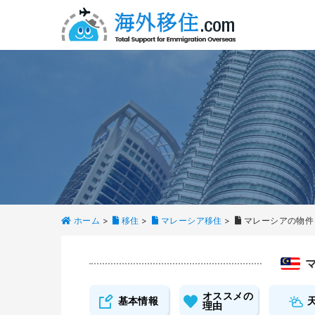
ホーム
>
移住
>
マレーシア移住
>
マレーシアの物件
オススメの
基本情報
理由