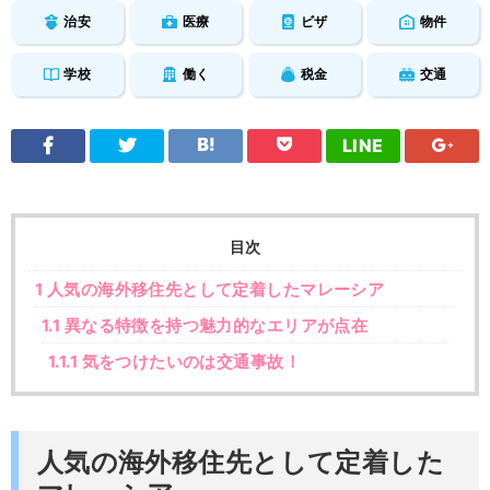
治安
医療
ビザ
物件
学校
働く
税金
交通
LINE
目次
1
人気の海外移住先として定着したマレーシア
1.1
異なる特徴を持つ魅力的なエリアが点在
1.1.1
気をつけたいのは交通事故！
人気の海外移住先として定着した