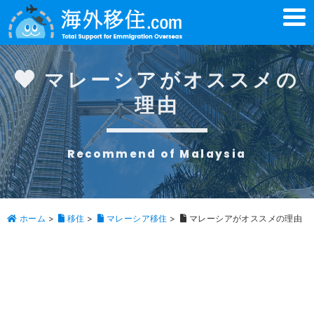
t
o
g
g
l
e
マレーシアがオススメの
n
a
理由
v
i
g
a
t
Recommend of Malaysia
i
o
n
ホーム
>
移住
>
マレーシア移住
>
マレーシアがオススメの理由