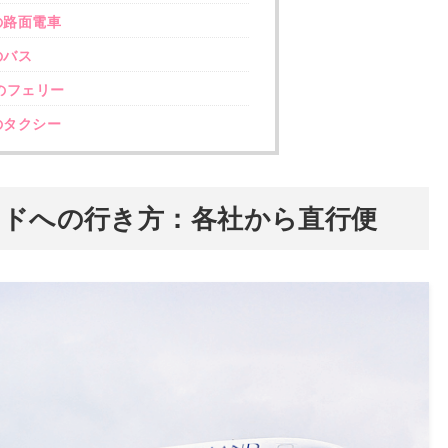
の路面電車
のバス
のフェリー
のタクシー
ンドへの行き方：各社から直行便