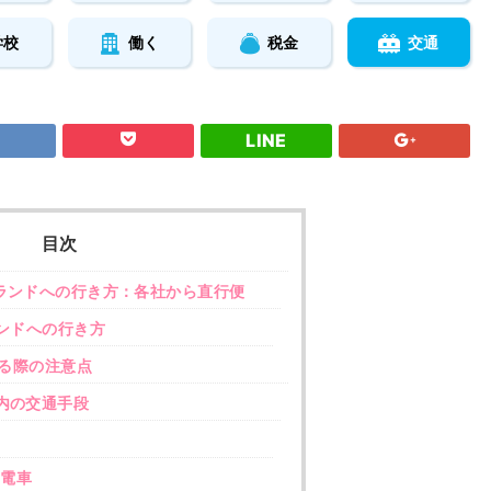
学校
働く
税金
交通
LINE
目次
ランドへの行き方：各社から直行便
ンドへの行き方
る際の注意点
内の交通手段
電車