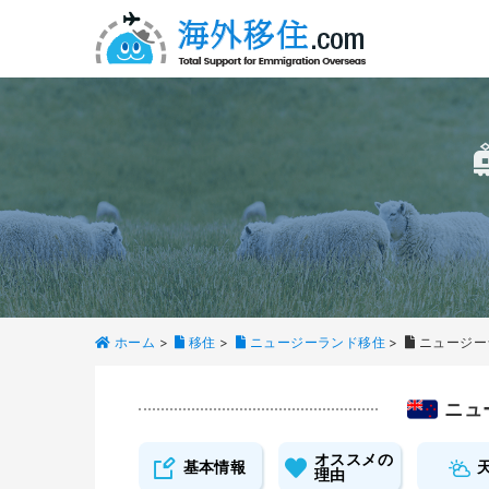
ホーム
>
移住
>
ニュージーランド移住
>
ニュージー
ニュ
オススメの
基本情報
理由