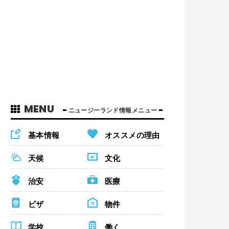
MENU
ニュージーランド情報メニュー
基本情報
オススメの理由
天候
文化
治安
医療
ビザ
物件
学校
働く