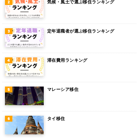
気候・風土で選ぶ移住ランキング
グアム
パラグアイ
アラブ首長国連邦
定年退職者が選ぶ移住ランキング
スウェーデン
ペルー
滞在費用ランキング
ボリビア
カンボジア
オーストリア
マレーシア移住
ロシア
ミャンマー
タイ移住
アイルランド
トルコ