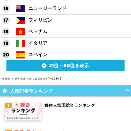
ニュージーランド
フィリピン
ベトナム
イタリア
スペイン
21位～50位を表示
アルゼンチン
メキシコ
＊出展元：外務省 海外在留邦人数調査統計(平成29年)
スイス
人気記事ランキング
インド
移住人気国総合ランキング
オランダ
ベルギー