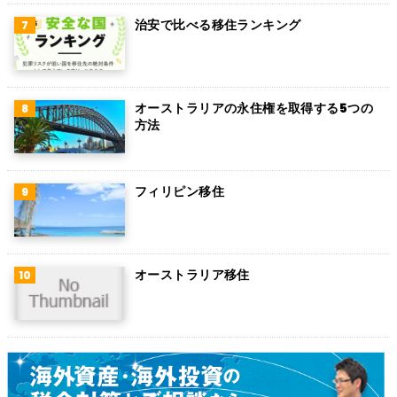
治安で比べる移住ランキング
フィンランド
チェコ
チリ
オーストラリアの永住権を取得する5つの
方法
デンマーク
ハンガリー
フィリピン移住
ポーランド
南アフリカ
オーストラリア移住
サウジアラビア
コロンビア
ノルウェー
ネパール