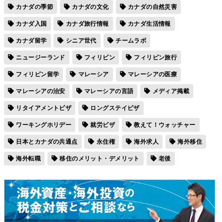
カナダの季節
カナダの文化
カナダの自然災害
カナダ入国
カナダ旅行情報
カナダ生活情報
カナダ留学
シニア世代
チームラボ
ニュージーランド
フィリピン
フィリピン旅行
フィリピン留学
マレーシア
マレーシアの医療
マレーシアの治安
マレーシアの言語
メディア掲載
リタイアメントビザ
ロングステイビザ
ワーキングホリデー
就労ビザ
教えて！ウォッチャー
日本とカナダの共通点
永住権
海外求人
海外移住
海外転職
移住のメリット・デメリット
老後