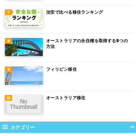
トルコ
治安で比べる移住ランキング
フィンランド
チェコ
チリ
オーストラリアの永住権を取得する5つの
方法
デンマーク
ハンガリー
フィリピン移住
ポーランド
南アフリカ
オーストラリア移住
サウジアラビア
コロンビア
ノルウェー
カテゴリー
ネパール