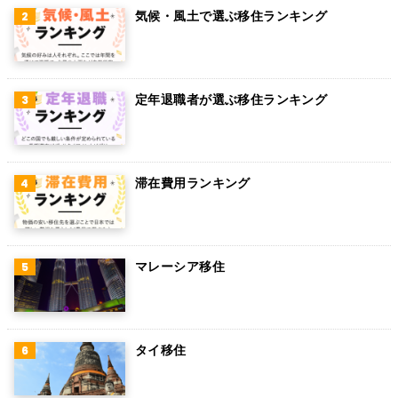
気候・風土で選ぶ移住ランキング
グアム
パラグアイ
アラブ首長国連邦
定年退職者が選ぶ移住ランキング
スウェーデン
ペルー
滞在費用ランキング
ボリビア
カンボジア
オーストリア
マレーシア移住
ロシア
ミャンマー
タイ移住
アイルランド