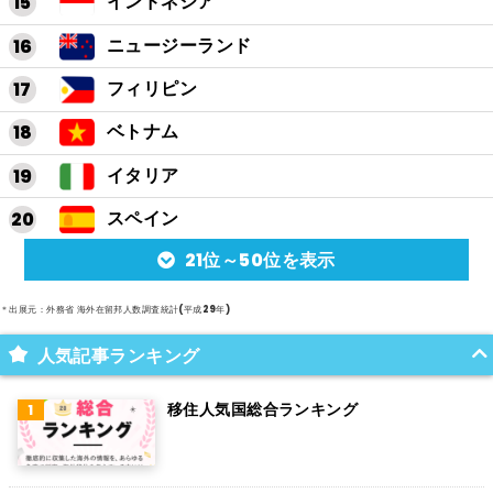
インドネシア
ニュージーランド
フィリピン
ベトナム
イタリア
スペイン
21位～50位を表示
アルゼンチン
メキシコ
＊出展元：外務省 海外在留邦人数調査統計(平成29年)
スイス
人気記事ランキング
インド
移住人気国総合ランキング
オランダ
ベルギー