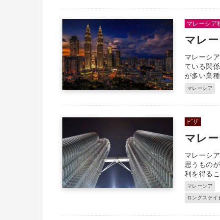
マレーシア
マレー
マレーシア
ている関
が多い業種
マレーシア
ビザ
マレー
マレーシア
思うもの
利を得るこ
マレーシア
ロングステイ