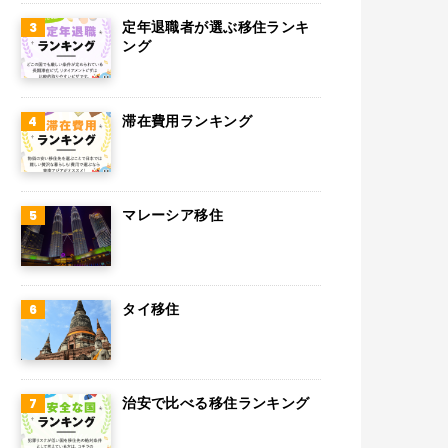
スウェーデン
定年退職者が選ぶ移住ランキ
ング
ペルー
ボリビア
滞在費用ランキング
カンボジア
オーストリア
マレーシア移住
ロシア
ミャンマー
アイルランド
タイ移住
トルコ
フィンランド
治安で比べる移住ランキング
チェコ