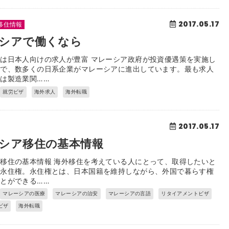
2017.05.17
移住情報
シアで働くなら
は日本人向けの求人が豊富 マレーシア政府が投資優遇策を実施し
係で、数多くの日系企業がマレーシアに進出しています。最も求人
は製造業関……
就労ビザ
海外求人
海外転職
2017.05.17
シア移住の基本情報
移住の基本情報 海外移住を考えている人にとって、取得したいと
が永住権。永住権とは、日本国籍を維持しながら、外国で暮らす権
とができる……
マレーシアの医療
マレーシアの治安
マレーシアの言語
リタイアメントビザ
ビザ
海外転職