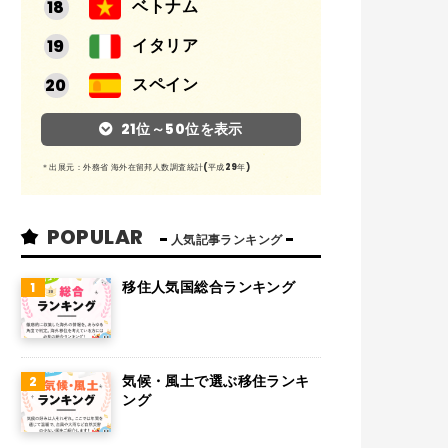
ベトナム
イタリア
スペイン
アルゼンチン
21位～50位を表示
メキシコ
＊出展元：外務省 海外在留邦人数調査統計(平成29年)
スイス
POPULAR
インド
人気記事ランキング
オランダ
移住人気国総合ランキング
ベルギー
グアム
気候・風土で選ぶ移住ランキ
パラグアイ
ング
アラブ首長国連邦