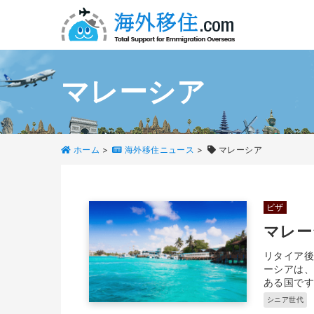
マレーシア
ホーム
>
海外移住ニュース
>
マレーシア
ビザ
マレー
リタイア後
ーシアは
ある国です
シニア世代