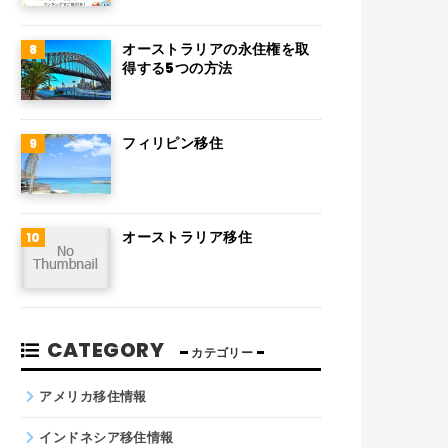
チリ
デンマーク
オーストラリアの永住権を取
得する5つの方法
ハンガリー
ポーランド
フィリピン移住
南アフリカ
サウジアラビア
オーストラリア移住
コロンビア
ノルウェー
ネパール
CATEGORY
カテゴリー
パキスタン
アメリカ移住情報
インドネシア移住情報