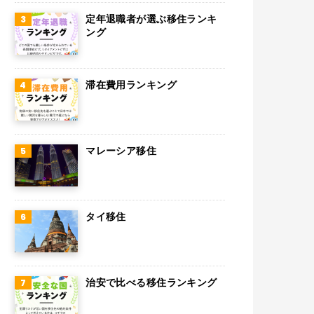
スウェーデン
定年退職者が選ぶ移住ランキ
ング
ペルー
ボリビア
滞在費用ランキング
カンボジア
オーストリア
マレーシア移住
ロシア
ミャンマー
アイルランド
タイ移住
トルコ
フィンランド
治安で比べる移住ランキング
チェコ