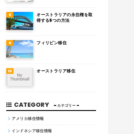
チリ
デンマーク
オーストラリアの永住権を取
得する5つの方法
ハンガリー
ポーランド
フィリピン移住
南アフリカ
サウジアラビア
オーストラリア移住
コロンビア
ノルウェー
ネパール
CATEGORY
カテゴリー
パキスタン
アメリカ移住情報
インドネシア移住情報