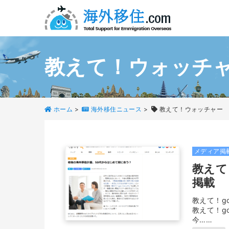
教えて！ウォッチ
ホーム
>
海外移住ニュース
>
教えて！ウォッチャー
メディア掲
教えて
掲載
教えて！g
教えて！g
今……