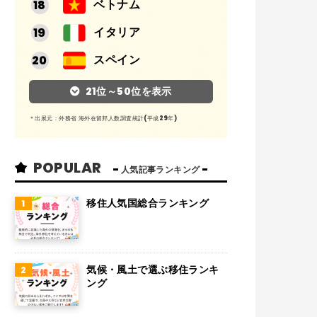
ベトナム
イタリア
スペイン
アルゼンチン
21位～50位を表示
メキシコ
＊出展元：外務省 海外在留邦人数調査統計(平成29年)
スイス
POPULAR
インド
人気記事ランキング
オランダ
移住人気国総合ランキング
ベルギー
グアム
気候・風土で選ぶ移住ランキ
パラグアイ
ング
アラブ首長国連邦