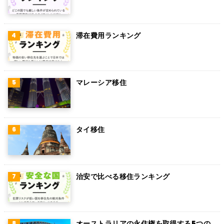
スウェーデン
ペルー
滞在費用ランキング
ボリビア
カンボジア
オーストリア
マレーシア移住
ロシア
ミャンマー
タイ移住
アイルランド
トルコ
治安で比べる移住ランキング
フィンランド
チェコ
チリ
オーストラリアの永住権を取得する5つの