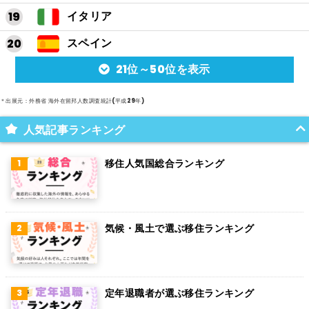
イタリア
スペイン
21位～50位を表示
アルゼンチン
メキシコ
＊出展元：外務省 海外在留邦人数調査統計(平成29年)
スイス
人気記事ランキング
インド
移住人気国総合ランキング
オランダ
ベルギー
気候・風土で選ぶ移住ランキング
グアム
パラグアイ
アラブ首長国連邦
定年退職者が選ぶ移住ランキング