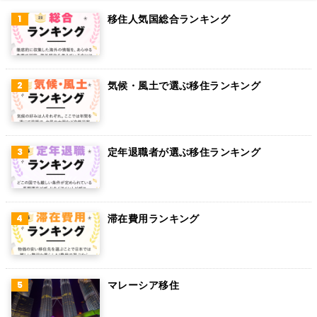
インド
移住人気国総合ランキング
オランダ
ベルギー
気候・風土で選ぶ移住ランキング
グアム
パラグアイ
アラブ首長国連邦
定年退職者が選ぶ移住ランキング
スウェーデン
ペルー
滞在費用ランキング
ボリビア
カンボジア
オーストリア
マレーシア移住
ロシア