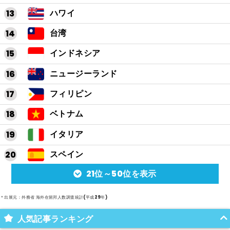
ハワイ
台湾
インドネシア
ニュージーランド
フィリピン
ベトナム
イタリア
スペイン
21位～50位を表示
アルゼンチン
メキシコ
＊出展元：外務省 海外在留邦人数調査統計(平成29年)
スイス
人気記事ランキング