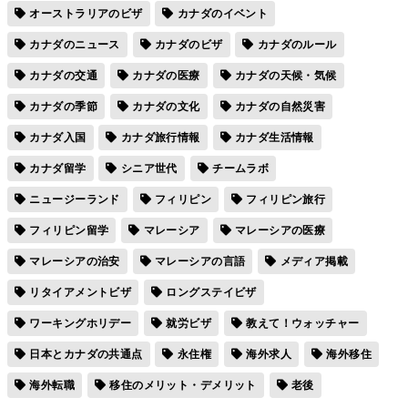
オーストラリアのビザ
カナダのイベント
カナダのニュース
カナダのビザ
カナダのルール
カナダの交通
カナダの医療
カナダの天候・気候
カナダの季節
カナダの文化
カナダの自然災害
カナダ入国
カナダ旅行情報
カナダ生活情報
カナダ留学
シニア世代
チームラボ
ニュージーランド
フィリピン
フィリピン旅行
フィリピン留学
マレーシア
マレーシアの医療
マレーシアの治安
マレーシアの言語
メディア掲載
リタイアメントビザ
ロングステイビザ
ワーキングホリデー
就労ビザ
教えて！ウォッチャー
日本とカナダの共通点
永住権
海外求人
海外移住
海外転職
移住のメリット・デメリット
老後