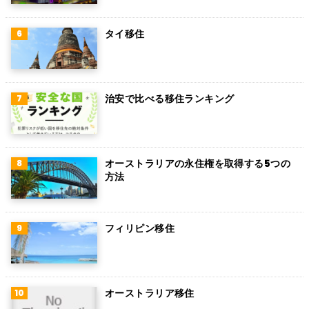
ミャンマー
タイ移住
アイルランド
トルコ
治安で比べる移住ランキング
フィンランド
チェコ
チリ
オーストラリアの永住権を取得する5つの
方法
デンマーク
ハンガリー
フィリピン移住
ポーランド
南アフリカ
オーストラリア移住
サウジアラビア