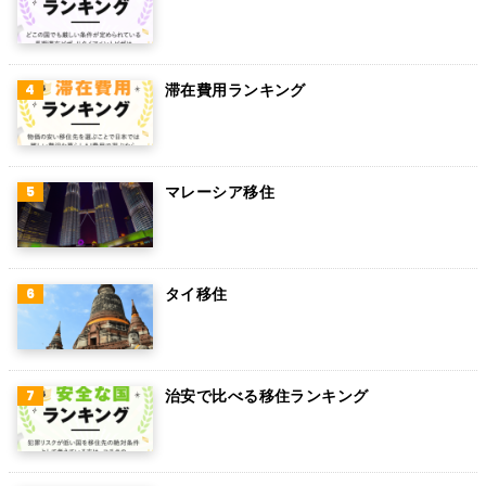
スウェーデン
ペルー
滞在費用ランキング
ボリビア
カンボジア
オーストリア
マレーシア移住
ロシア
ミャンマー
タイ移住
アイルランド
トルコ
治安で比べる移住ランキング
フィンランド
チェコ