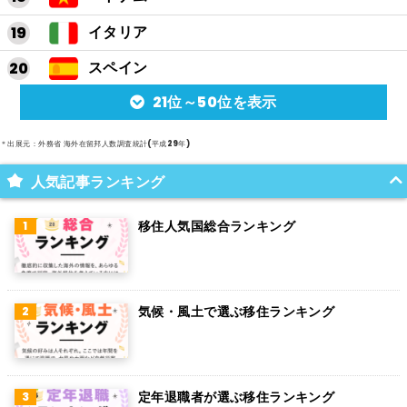
イタリア
スペイン
21位～50位を表示
アルゼンチン
メキシコ
＊出展元：外務省 海外在留邦人数調査統計(平成29年)
スイス
人気記事ランキング
インド
移住人気国総合ランキング
オランダ
ベルギー
気候・風土で選ぶ移住ランキング
グアム
パラグアイ
アラブ首長国連邦
定年退職者が選ぶ移住ランキング