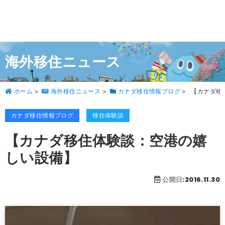
海外移住ニュース
ホーム
>
海外移住ニュース
>
カナダ移住情報ブログ
>
【カナダ移
カナダ移住情報ブログ
移住体験談
【カナダ移住体験談：空港の嬉
しい設備】
公開日:2016.11.30