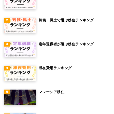
オランダ
ベルギー
気候・風土で選ぶ移住ランキング
グアム
パラグアイ
アラブ首長国連邦
定年退職者が選ぶ移住ランキング
スウェーデン
ペルー
滞在費用ランキング
ボリビア
カンボジア
オーストリア
マレーシア移住
ロシア
ミャンマー