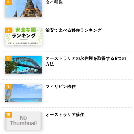
タイ移住
アイルランド
トルコ
治安で比べる移住ランキング
フィンランド
チェコ
チリ
オーストラリアの永住権を取得する5つの
方法
デンマーク
ハンガリー
フィリピン移住
ポーランド
南アフリカ
オーストラリア移住
サウジアラビア
コロンビア