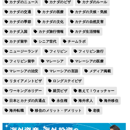
カナダのニュース
カナダのビザ
カナダのルール
カナダの交通
カナダの医療
カナダの天候・気候
カナダの季節
カナダの文化
カナダの自然災害
カナダ入国
カナダ旅行情報
カナダ生活情報
カナダ留学
シニア世代
チームラボ
ニュージーランド
フィリピン
フィリピン旅行
フィリピン留学
マレーシア
マレーシアの医療
マレーシアの治安
マレーシアの言語
メディア掲載
リタイアメントビザ
ロングステイビザ
ワーキングホリデー
就労ビザ
教えて！ウォッチャー
日本とカナダの共通点
永住権
海外求人
海外移住
海外転職
移住のメリット・デメリット
老後