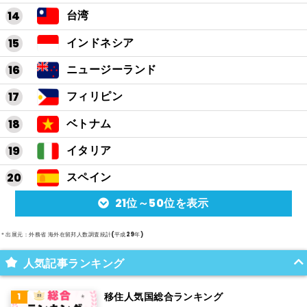
台湾
インドネシア
ニュージーランド
フィリピン
ベトナム
イタリア
スペイン
21位～50位を表示
アルゼンチン
メキシコ
＊出展元：外務省 海外在留邦人数調査統計(平成29年)
スイス
人気記事ランキング
インド
移住人気国総合ランキング