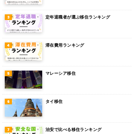
パラグアイ
アラブ首長国連邦
定年退職者が選ぶ移住ランキング
スウェーデン
ペルー
滞在費用ランキング
ボリビア
カンボジア
オーストリア
マレーシア移住
ロシア
ミャンマー
タイ移住
アイルランド
トルコ
治安で比べる移住ランキング
フィンランド