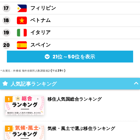
フィリピン
ベトナム
イタリア
スペイン
21位～50位を表示
アルゼンチン
メキシコ
＊出展元：外務省 海外在留邦人数調査統計(平成29年)
スイス
人気記事ランキング
インド
移住人気国総合ランキング
オランダ
ベルギー
気候・風土で選ぶ移住ランキング
グアム