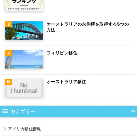
チェコ
チリ
オーストラリアの永住権を取得する5つの
方法
デンマーク
ハンガリー
フィリピン移住
ポーランド
南アフリカ
オーストラリア移住
サウジアラビア
コロンビア
ノルウェー
カテゴリー
ネパール
アメリカ移住情報
パキスタン