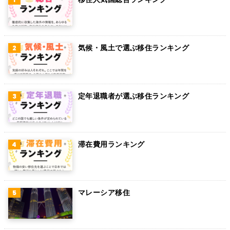
オランダ
ベルギー
気候・風土で選ぶ移住ランキング
グアム
パラグアイ
アラブ首長国連邦
定年退職者が選ぶ移住ランキング
スウェーデン
ペルー
滞在費用ランキング
ボリビア
カンボジア
オーストリア
マレーシア移住
ロシア