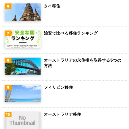
ミャンマー
タイ移住
アイルランド
トルコ
治安で比べる移住ランキング
フィンランド
チェコ
チリ
オーストラリアの永住権を取得する5つの
方法
デンマーク
ハンガリー
フィリピン移住
ポーランド
南アフリカ
オーストラリア移住
サウジアラビア
コロンビア