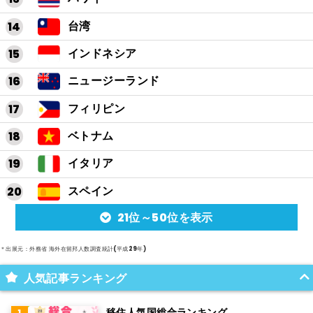
台湾
インドネシア
ニュージーランド
フィリピン
ベトナム
イタリア
スペイン
21位～50位を表示
アルゼンチン
メキシコ
＊出展元：外務省 海外在留邦人数調査統計(平成29年)
スイス
人気記事ランキング
インド
移住人気国総合ランキング