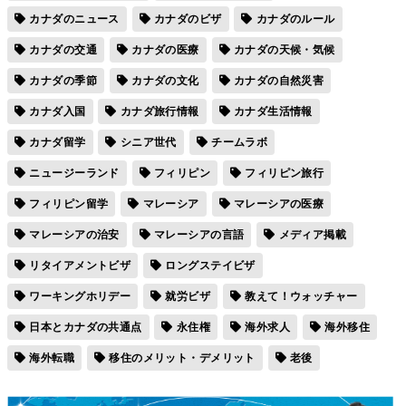
カナダのニュース
カナダのビザ
カナダのルール
カナダの交通
カナダの医療
カナダの天候・気候
カナダの季節
カナダの文化
カナダの自然災害
カナダ入国
カナダ旅行情報
カナダ生活情報
カナダ留学
シニア世代
チームラボ
ニュージーランド
フィリピン
フィリピン旅行
フィリピン留学
マレーシア
マレーシアの医療
マレーシアの治安
マレーシアの言語
メディア掲載
リタイアメントビザ
ロングステイビザ
ワーキングホリデー
就労ビザ
教えて！ウォッチャー
日本とカナダの共通点
永住権
海外求人
海外移住
海外転職
移住のメリット・デメリット
老後