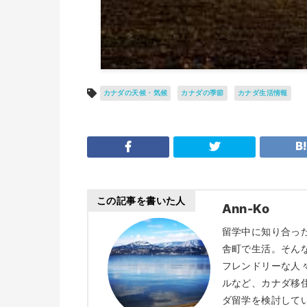
カナダの天候・気候
カナダの季節
カナダ生活情報
この記事を書いた人
Ann-Ko
留学中に知り合っ
舎町で生活。そん
フレンドリーな人
ルなど、カナダ移
ダ留学を検討して