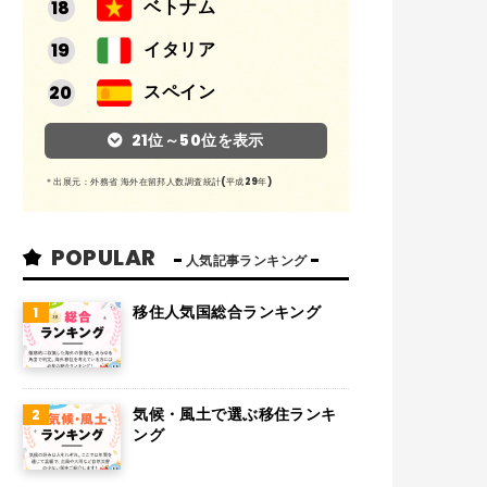
ベトナム
イタリア
スペイン
アルゼンチン
21位～50位を表示
メキシコ
＊出展元：外務省 海外在留邦人数調査統計(平成29年)
スイス
POPULAR
インド
人気記事ランキング
オランダ
移住人気国総合ランキング
ベルギー
グアム
気候・風土で選ぶ移住ランキ
パラグアイ
ング
アラブ首長国連邦