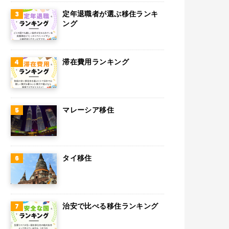
スウェーデン
定年退職者が選ぶ移住ランキ
ング
ペルー
ボリビア
滞在費用ランキング
カンボジア
オーストリア
マレーシア移住
ロシア
ミャンマー
アイルランド
タイ移住
トルコ
フィンランド
治安で比べる移住ランキング
チェコ