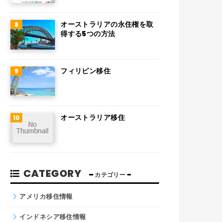
チリ
デンマーク
オーストラリアの永住権を取
得する5つの方法
ハンガリー
ポーランド
フィリピン移住
南アフリカ
サウジアラビア
オーストラリア移住
コロンビア
ノルウェー
ネパール
CATEGORY
カテゴリー
パキスタン
アメリカ移住情報
インドネシア移住情報