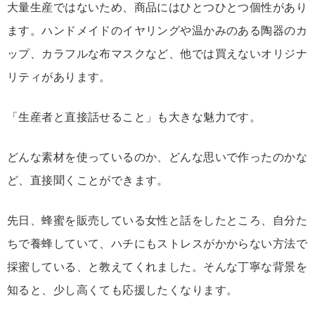
大量
生産
では
ない
ため、
商品
に
は
ひとつひとつ
個性
が
あり
ます。
ハンド
メイド
の
イヤリング
や
温かみ
の
ある
陶器
の
カ
ップ、
カラフル
な
布
マスク
など、
他
では
買
え
ない
オリジナ
リティ
が
あり
ます。
「
生産
者
と
直接
話せる
こと」
も
大きな
魅力
です。
どんな
素材
を
使
って
いる
の
か、
どんな
思い
で
作
っ
た
の
か
な
ど、
直接
聞く
こと
が
でき
ます。
先日
、
蜂蜜
を
販売
し
て
いる
女性
と
話
を
した
ところ、
自分
た
ち
で
養蜂
し
てい
て、
ハチ
に
も
ストレス
が
か
から
ない
方法
で
採
蜜
し
て
いる、
と
教え
てく
れ
ま
した。
そんな
丁寧
な
背景
を
知る
と、
少し
高
く
て
も
応援
した
く
なり
ます。