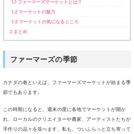
1.1
ファーマーズマーケットとは？
1.2
マーケットの魅力
1.3
マーケットの気になるところ
2
まとめ
ファーマーズの季節
カナダの春といえば、ファーマーズマーケットが始まる季
節でもあります。
この
時期
に
なる
と、
週末の度に
各地
で
マーケット
が
開
か
れ、
ローカル
の
クリ
エイ
ター
や
農家、
アーティスト
たち
が
手作り
の
品々
を
並
べ
ます。
私
も
、
つい
ふらっと
立ち
寄
って