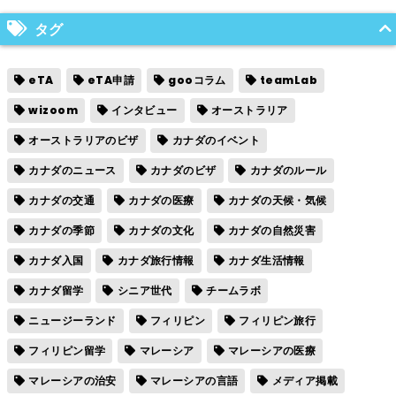
タグ
eTA
eTA申請
gooコラム
teamLab
wizoom
インタビュー
オーストラリア
オーストラリアのビザ
カナダのイベント
カナダのニュース
カナダのビザ
カナダのルール
カナダの交通
カナダの医療
カナダの天候・気候
カナダの季節
カナダの文化
カナダの自然災害
カナダ入国
カナダ旅行情報
カナダ生活情報
カナダ留学
シニア世代
チームラボ
ニュージーランド
フィリピン
フィリピン旅行
フィリピン留学
マレーシア
マレーシアの医療
マレーシアの治安
マレーシアの言語
メディア掲載