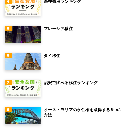
滞在費用ランキング
ボリビア
カンボジア
オーストリア
マレーシア移住
ロシア
ミャンマー
タイ移住
アイルランド
トルコ
治安で比べる移住ランキング
フィンランド
チェコ
チリ
オーストラリアの永住権を取得する5つの
方法
デンマーク