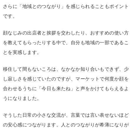
さらに「
地域
と
の
つながり」
を
感じ
られること
も
ポイント
です。
顔なじみ
の
出店
者
と
挨拶
を
交
わし
たり、
おすすめ
の
使い方
を
教え
て
も
ら
っ
たり
する
中
で、
自分
も
地域
の
一部
で
ある
こ
と
を
実感
し
ます。
移住
し
て
間
も
ない
ころ
は、
なかなか
知り合い
も
でき
ず、
少
し
寂
し
さ
を
感じ
てい
た
の
ですが、
マーケット
で
何
度
か
顔
を
合わせる
うち
に「
今日
も
来
たね」
と
声
を
かけ
て
もらえる
よ
う
に
なり
ま
した。
そうした
日常
の
小さな
交流
が、
言葉
では
言
い
表
せ
ない
ほど
の
安心
感
に
つながり
ます。
人
と
の
つながり
が
希薄
に
なり
が