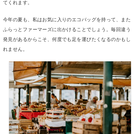
て
く
れ
ます。
今年
の
夏
も、
私
は
お気に入り
の
エコ
バッグ
を
持
って、
また
ふらっと
ファーマーズ
に
出かける
こと
で
しょう。
毎回
違う
発見
が
ある
から
こそ、
何
度
でも
足
を
運び
たく
なる
の
かも
し
れ
ま
せん。