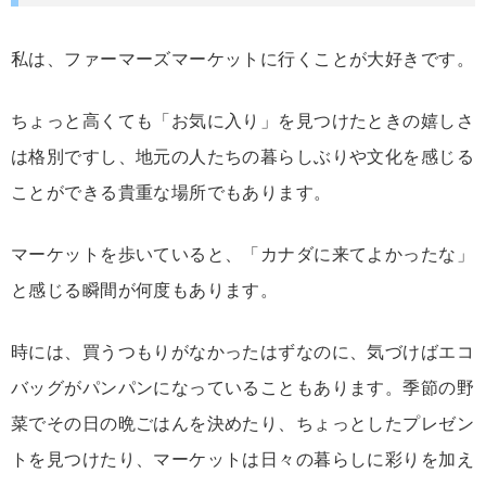
私
は、
ファー
マ
ーズ
マーケット
に
行く
こと
が大
好き
です。
ちょっと
高
く
て
も「
お気に入り」
を
見
つけ
た
ときの
嬉
し
さ
は
格別
です
し、
地元
の
人
たち
の
暮らし
ぶり
や
文化
を
感じる
こと
が
できる
貴重
な
場所
でも
あり
ます。
マーケット
を
歩
い
て
いる
と、「
カナダ
に
来
て
よ
か
っ
た
な」
と
感じる
瞬間
が
何
度
も
あり
ます。
時には、
買う
つもり
が
なか
っ
た
はず
なのに、
気
づ
け
ば
エコ
バッグ
が
パンパン
に
な
って
いる
こと
も
あり
ます。
季節
の
野
菜
で
その日
の
晩
ごはん
を
決め
たり、
ちょっとした
プレゼン
ト
を
見
つけたり、
マーケット
は
日々
の
暮らし
に
彩り
を
加
え