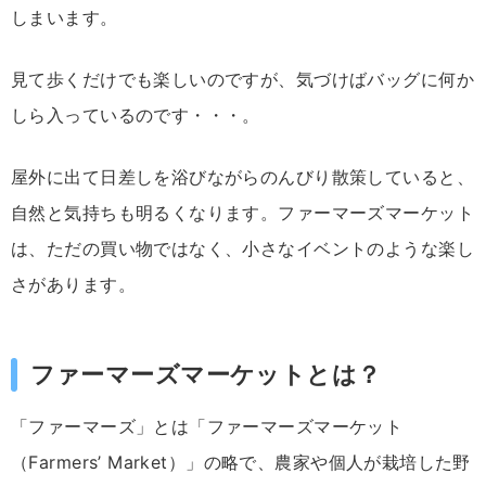
しま
い
ます。
見
て
歩く
だけ
でも
楽
しいのですが、
気
づ
け
ば
バッグ
に
何か
しら
入
って
いる
の
です・・・。
屋外
に
出
て
日差し
を
浴
びな
が
ら
のんびり散策していると
、
自然
と
気持ち
も
明
る
く
なり
ます。
ファー
マ
ーズ
マーケット
は、
ただ
の
買い物
では
なく、
小さな
イベント
の
よう
な
楽し
さ
が
あり
ます。
ファーマーズマーケットとは？
「
ファーマーズ」
と
は「
ファー
マ
ーズ
マーケット
（
Farmers’
Market）」
の
略
で、
農家
や
個人
が
栽培
した
野