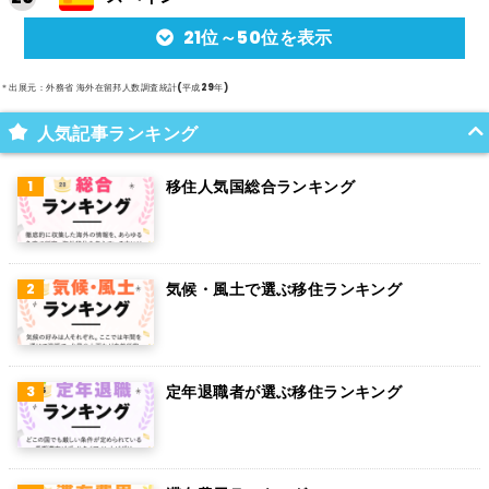
21位～50位を表示
アルゼンチン
メキシコ
＊出展元：外務省 海外在留邦人数調査統計(平成29年)
スイス
人気記事ランキング
インド
移住人気国総合ランキング
オランダ
ベルギー
気候・風土で選ぶ移住ランキング
グアム
パラグアイ
アラブ首長国連邦
定年退職者が選ぶ移住ランキング
スウェーデン
ペルー