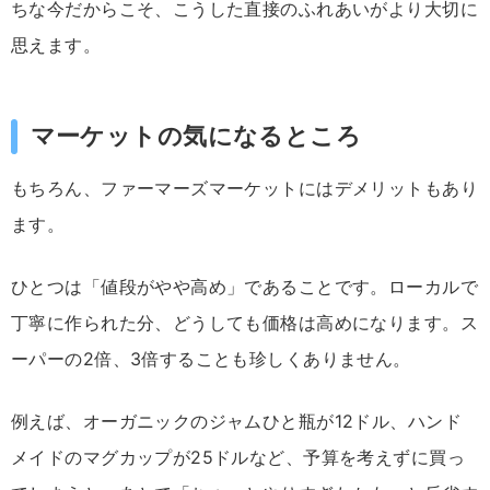
ち
な
今
だからこそ、
こうした
直接
の
ふ
れ
あい
が
より
大切
に
思
え
ます。
マーケットの気になるところ
もちろん、
ファー
マ
ーズ
マーケット
に
は
デメリット
も
あり
ます。
ひとつ
は「
値段
が
やや
高め」
で
ある
こと
です。
ローカル
で
丁寧
に
作
ら
れ
た
分、
どうしても
価格
は
高め
に
なり
ます。
ス
ーパー
の
2
倍、
3
倍
する
こと
も
珍
しく
ありま
せん。
例えば、
オー
ガ
ニック
の
ジャム
ひと
瓶
が
12
ドル、
ハンド
メイド
の
マグカップ
が
25
ドル
など、
予算
を
考え
ず
に
買
っ