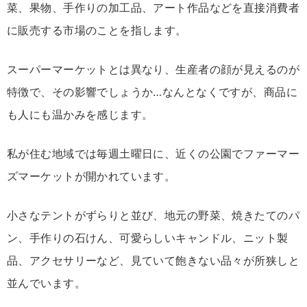
菜、
果物、
手作り
の
加工品、
アート
作品
など
を
直接
消費者
に
販売
する
市場
の
こと
を
指し
ます。
スーパーマーケット
と
は
異
なり、
生産
者
の
顔
が
見える
の
が
特徴
で
、その影響でしょうか…なんとなくですが、
商品
に
も
人
に
も
温かみ
を
感じ
ます。
私
が
住む
地域
では
毎週
土曜日
に、
近く
の
公園
で
ファー
マ
ー
ズ
マーケット
が
開
か
れ
てい
ます。
小さな
テント
が
ずらりと
並び、
地元
の
野菜、
焼き
た
て
の
パ
ン、
手作り
の
石けん、
可愛らしい
キャンドル、
ニット
製
品、
アクセサリー
など、
見
てい
て
飽き
ない
品々
が
所
狭
し
と
並んでいます
。