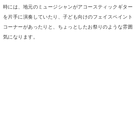
時には、
地元
の
ミュージシャン
が
アコースティック
ギター
を
片手
に
演奏
し
てい
たり、
子ども
向け
の
フェイス
ペイント
コーナー
が
あっ
たり
と、
ちょっとした
お祭り
の
よう
な
雰囲
気
に
なり
ます。