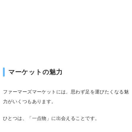
マーケットの魅力
ファー
マ
ーズ
マーケット
に
は、
思わず
足
を
運び
たく
なる
魅
力
が
いくつ
も
あり
ます。
ひとつ
は、「
一点
物」
に
出会える
こと
です。