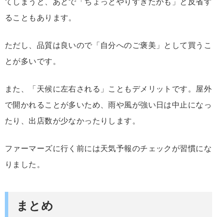
て
しまう
と、
あと
で「
ちょっと
や
り
すぎ
た
かも」
と
反省
す
る
こと
も
あり
ます。
ただし、
品質
は
良い
ので「
自分
へ
の
ご
褒美」
として
買う
こ
と
が
多い
です。
また、「
天候
に
左右
さ
れる」こと
も
デメリット
です。
屋外
で
開
かれる
こと
が
多い
ため、
雨
や
風
が
強い
日
は
中止
に
な
っ
たり、
出店
数
が
少
なか
っ
たり
し
ます。
ファーマーズに行く
前
には
天気
予報
の
チェック
が
習慣
に
な
り
ま
した。
まとめ