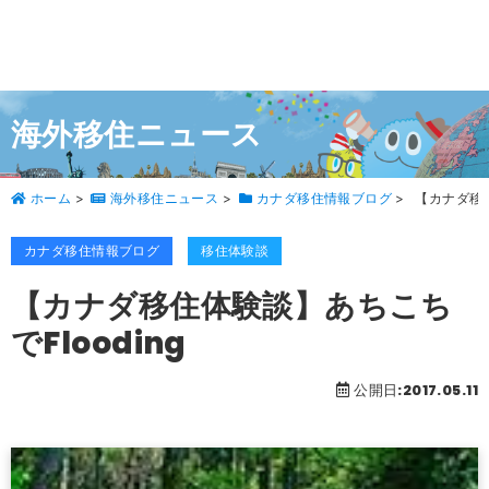
海外移住ニュース
ホーム
>
海外移住ニュース
>
カナダ移住情報ブログ
>
【カナダ移住
カナダ移住情報ブログ
移住体験談
【カナダ移住体験談】あちこち
でFlooding
公開日:2017.05.11