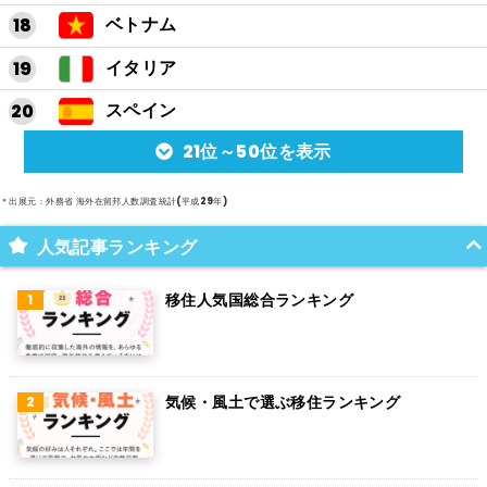
ベトナム
イタリア
スペイン
21位～50位を表示
アルゼンチン
メキシコ
＊出展元：外務省 海外在留邦人数調査統計(平成29年)
スイス
人気記事ランキング
インド
移住人気国総合ランキング
オランダ
ベルギー
気候・風土で選ぶ移住ランキング
グアム
パラグアイ