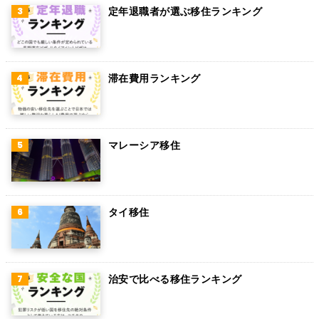
アラブ首長国連邦
定年退職者が選ぶ移住ランキング
スウェーデン
ペルー
滞在費用ランキング
ボリビア
カンボジア
オーストリア
マレーシア移住
ロシア
ミャンマー
タイ移住
アイルランド
トルコ
治安で比べる移住ランキング
フィンランド
チェコ