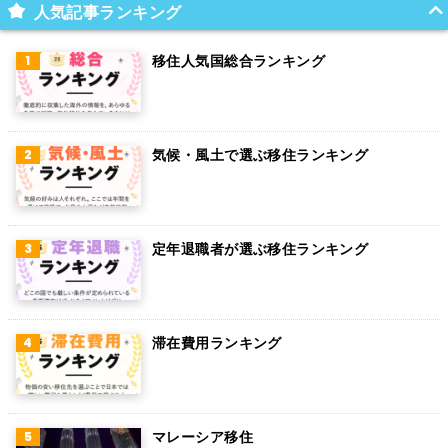
スイス
人気記事ランキング
インド
移住人気国総合ランキング
オランダ
ベルギー
気候・風土で選ぶ移住ランキング
グアム
パラグアイ
アラブ首長国連邦
定年退職者が選ぶ移住ランキング
スウェーデン
ペルー
滞在費用ランキング
ボリビア
カンボジア
オーストリア
マレーシア移住