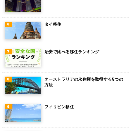
ロシア
ミャンマー
タイ移住
アイルランド
トルコ
治安で比べる移住ランキング
フィンランド
チェコ
チリ
オーストラリアの永住権を取得する5つの
方法
デンマーク
ハンガリー
フィリピン移住
ポーランド
南アフリカ