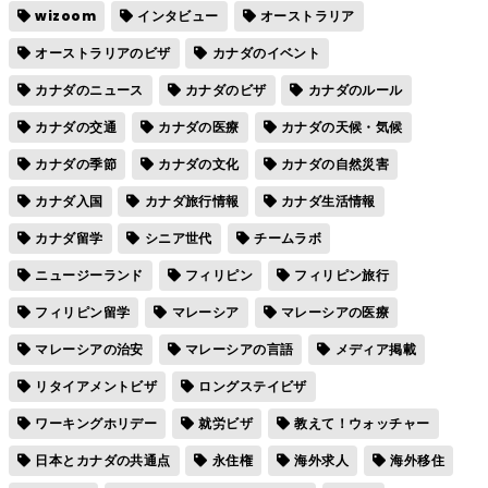
wizoom
インタビュー
オーストラリア
オーストラリアのビザ
カナダのイベント
カナダのニュース
カナダのビザ
カナダのルール
カナダの交通
カナダの医療
カナダの天候・気候
カナダの季節
カナダの文化
カナダの自然災害
カナダ入国
カナダ旅行情報
カナダ生活情報
カナダ留学
シニア世代
チームラボ
ニュージーランド
フィリピン
フィリピン旅行
フィリピン留学
マレーシア
マレーシアの医療
マレーシアの治安
マレーシアの言語
メディア掲載
リタイアメントビザ
ロングステイビザ
ワーキングホリデー
就労ビザ
教えて！ウォッチャー
日本とカナダの共通点
永住権
海外求人
海外移住