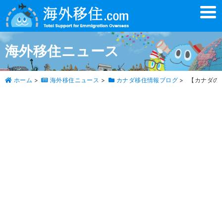
t
o
g
g
l
海外移住ニュース
e
n
a
v
ホーム
>
海外移住ニュース
>
カナダ移住情報ブログ
>
【カナダの
i
g
a
t
i
o
n