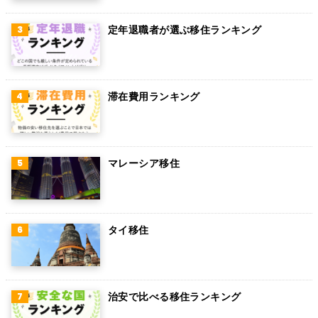
アラブ首長国連邦
定年退職者が選ぶ移住ランキング
スウェーデン
ペルー
滞在費用ランキング
ボリビア
カンボジア
オーストリア
マレーシア移住
ロシア
ミャンマー
タイ移住
アイルランド
トルコ
治安で比べる移住ランキング
フィンランド