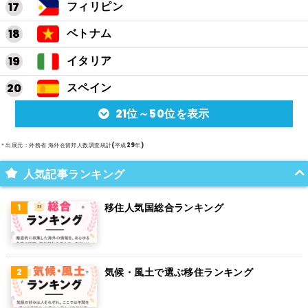
フィリピン
ベトナム
イタリア
スペイン
21位～50位を表示
アルゼンチン
メキシコ
＊出展元：外務省 海外在留邦人数調査統計(平成29年)
スイス
人気記事ランキング
インド
移住人気国総合ランキング
オランダ
ベルギー
気候・風土で選ぶ移住ランキング
グアム
パラグアイ