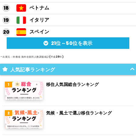
ベトナム
イタリア
スペイン
21位～50位を表示
アルゼンチン
メキシコ
＊出展元：外務省 海外在留邦人数調査統計(平成29年)
スイス
人気記事ランキング
インド
移住人気国総合ランキング
オランダ
ベルギー
気候・風土で選ぶ移住ランキング
グアム
パラグアイ