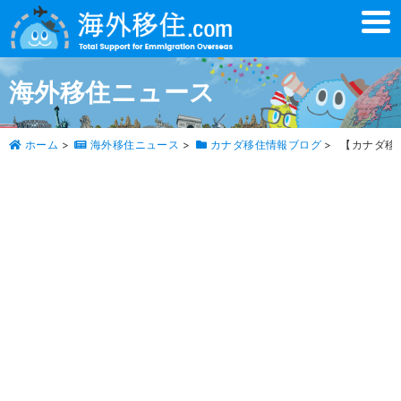
t
o
g
g
l
海外移住ニュース
e
n
a
v
ホーム
>
海外移住ニュース
>
カナダ移住情報ブログ
>
【カナダ移
i
g
a
t
i
o
n