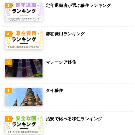
アラブ首長国連邦
定年退職者が選ぶ移住ランキング
スウェーデン
ペルー
滞在費用ランキング
ボリビア
カンボジア
オーストリア
マレーシア移住
ロシア
ミャンマー
タイ移住
アイルランド
トルコ
治安で比べる移住ランキング
フィンランド
チェコ