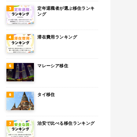
スウェーデン
定年退職者が選ぶ移住ランキ
ング
ペルー
ボリビア
滞在費用ランキング
カンボジア
オーストリア
マレーシア移住
ロシア
ミャンマー
アイルランド
タイ移住
トルコ
フィンランド
治安で比べる移住ランキング
チェコ