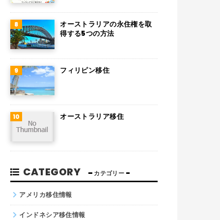
チリ
デンマーク
オーストラリアの永住権を取
得する5つの方法
ハンガリー
ポーランド
フィリピン移住
南アフリカ
サウジアラビア
オーストラリア移住
コロンビア
ノルウェー
ネパール
CATEGORY
カテゴリー
パキスタン
アメリカ移住情報
インドネシア移住情報