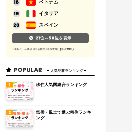
ベトナム
イタリア
スペイン
アルゼンチン
21位～50位を表示
メキシコ
＊出展元：外務省 海外在留邦人数調査統計(平成29年)
スイス
POPULAR
インド
人気記事ランキング
オランダ
移住人気国総合ランキング
ベルギー
グアム
気候・風土で選ぶ移住ランキ
パラグアイ
ング
アラブ首長国連邦