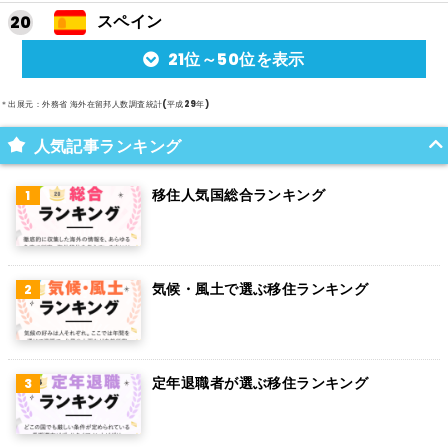
スペイン
21位～50位を表示
アルゼンチン
メキシコ
＊出展元：外務省 海外在留邦人数調査統計(平成29年)
スイス
人気記事ランキング
インド
移住人気国総合ランキング
オランダ
ベルギー
気候・風土で選ぶ移住ランキング
グアム
パラグアイ
アラブ首長国連邦
定年退職者が選ぶ移住ランキング
スウェーデン