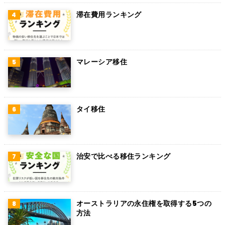
ペルー
滞在費用ランキング
ボリビア
カンボジア
オーストリア
マレーシア移住
ロシア
ミャンマー
タイ移住
アイルランド
トルコ
治安で比べる移住ランキング
フィンランド
チェコ
チリ
オーストラリアの永住権を取得する5つの
方法
デンマーク