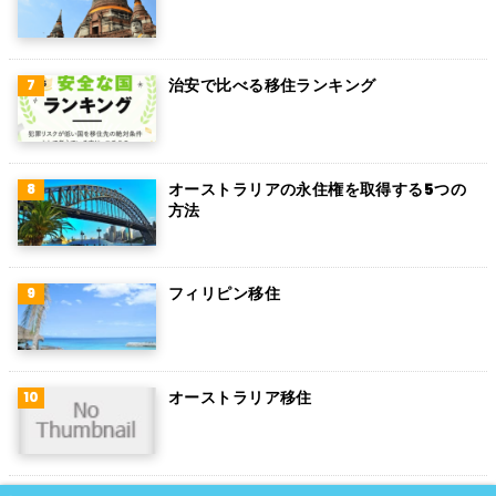
アイルランド
トルコ
治安で比べる移住ランキング
フィンランド
チェコ
チリ
オーストラリアの永住権を取得する5つの
方法
デンマーク
ハンガリー
フィリピン移住
ポーランド
南アフリカ
オーストラリア移住
サウジアラビア
コロンビア
ノルウェー