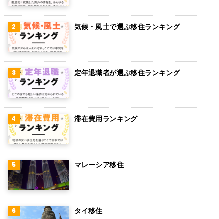
ベルギー
気候・風土で選ぶ移住ランキング
グアム
パラグアイ
アラブ首長国連邦
定年退職者が選ぶ移住ランキング
スウェーデン
ペルー
滞在費用ランキング
ボリビア
カンボジア
オーストリア
マレーシア移住
ロシア
ミャンマー
タイ移住