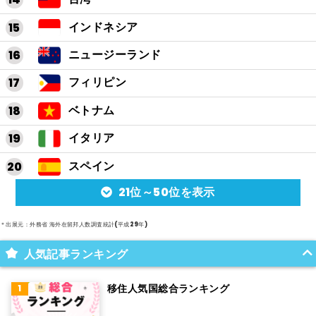
インドネシア
ニュージーランド
フィリピン
ベトナム
イタリア
スペイン
21位～50位を表示
アルゼンチン
メキシコ
＊出展元：外務省 海外在留邦人数調査統計(平成29年)
スイス
人気記事ランキング
インド
移住人気国総合ランキング
オランダ