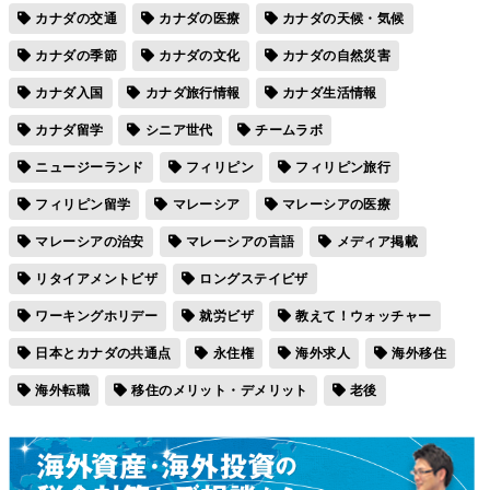
カナダの交通
カナダの医療
カナダの天候・気候
カナダの季節
カナダの文化
カナダの自然災害
カナダ入国
カナダ旅行情報
カナダ生活情報
カナダ留学
シニア世代
チームラボ
ニュージーランド
フィリピン
フィリピン旅行
フィリピン留学
マレーシア
マレーシアの医療
マレーシアの治安
マレーシアの言語
メディア掲載
リタイアメントビザ
ロングステイビザ
ワーキングホリデー
就労ビザ
教えて！ウォッチャー
日本とカナダの共通点
永住権
海外求人
海外移住
海外転職
移住のメリット・デメリット
老後