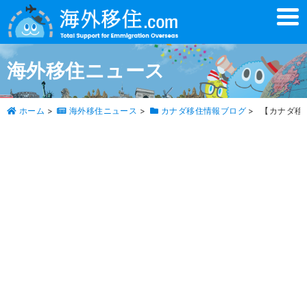
t
o
g
g
l
海外移住ニュース
e
n
a
v
ホーム
>
海外移住ニュース
>
カナダ移住情報ブログ
>
【カナダ移
i
g
a
t
i
o
n