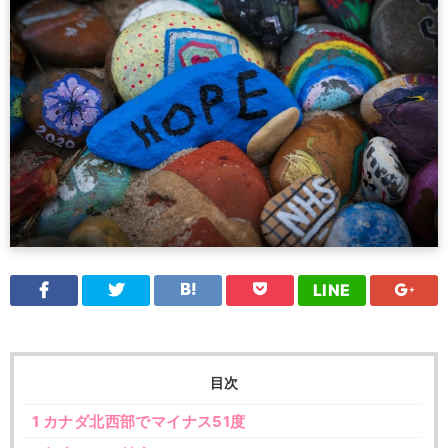
LINE
目次
1
カナダ北西部でマイナス51度