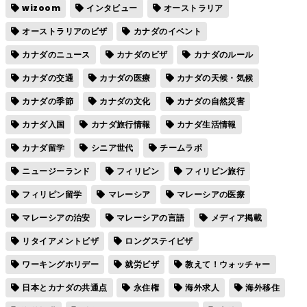
wizoom
インタビュー
オーストラリア
オーストラリアのビザ
カナダのイベント
カナダのニュース
カナダのビザ
カナダのルール
カナダの交通
カナダの医療
カナダの天候・気候
カナダの季節
カナダの文化
カナダの自然災害
カナダ入国
カナダ旅行情報
カナダ生活情報
カナダ留学
シニア世代
チームラボ
ニュージーランド
フィリピン
フィリピン旅行
フィリピン留学
マレーシア
マレーシアの医療
マレーシアの治安
マレーシアの言語
メディア掲載
リタイアメントビザ
ロングステイビザ
ワーキングホリデー
就労ビザ
教えて！ウォッチャー
日本とカナダの共通点
永住権
海外求人
海外移住