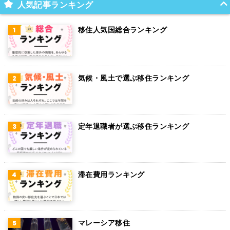
スイス
人気記事ランキング
インド
移住人気国総合ランキング
オランダ
ベルギー
気候・風土で選ぶ移住ランキング
グアム
パラグアイ
アラブ首長国連邦
定年退職者が選ぶ移住ランキング
スウェーデン
ペルー
滞在費用ランキング
ボリビア
カンボジア
オーストリア
マレーシア移住