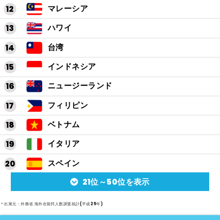
マレーシア
ハワイ
台湾
インドネシア
ニュージーランド
フィリピン
ベトナム
イタリア
スペイン
21位～50位を表示
アルゼンチン
メキシコ
＊出展元：外務省 海外在留邦人数調査統計(平成29年)