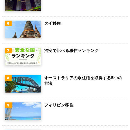
ロシア
ミャンマー
タイ移住
アイルランド
トルコ
治安で比べる移住ランキング
フィンランド
チェコ
チリ
オーストラリアの永住権を取得する5つの
方法
デンマーク
ハンガリー
フィリピン移住
ポーランド
南アフリカ