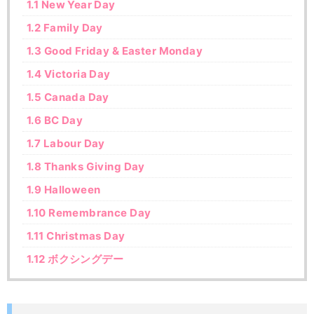
1.1
New Year Day
1.2
Family Day
1.3
Good Friday & Easter Monday
1.4
Victoria Day
1.5
Canada Day
1.6
BC Day
1.7
Labour Day
1.8
Thanks Giving Day
1.9
Halloween
1.10
Remembrance Day
1.11
Christmas Day
1.12
ボクシングデー