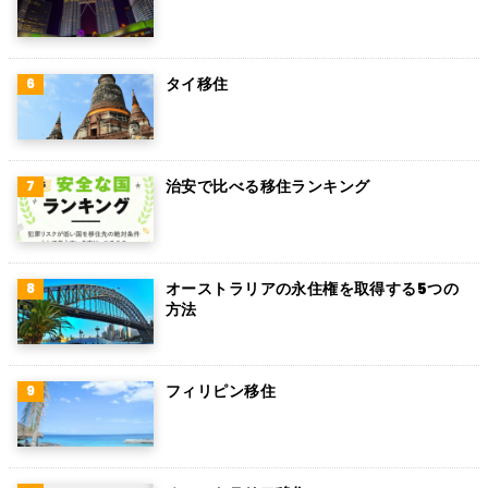
ロシア
ミャンマー
タイ移住
アイルランド
トルコ
治安で比べる移住ランキング
フィンランド
チェコ
チリ
オーストラリアの永住権を取得する5つの
方法
デンマーク
ハンガリー
フィリピン移住
ポーランド
南アフリカ