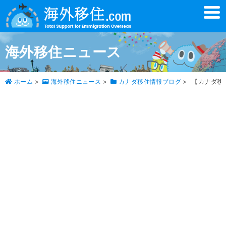
t
o
g
g
l
海外移住ニュース
e
n
a
v
ホーム
>
海外移住ニュース
>
カナダ移住情報ブログ
>
【カナダ移
i
g
a
t
i
o
n