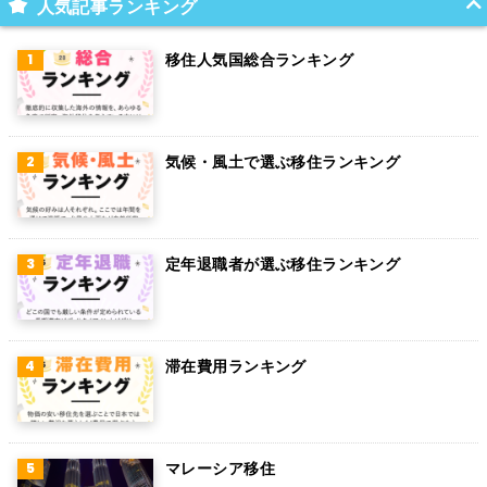
人気記事ランキング
インド
移住人気国総合ランキング
オランダ
ベルギー
気候・風土で選ぶ移住ランキング
グアム
パラグアイ
アラブ首長国連邦
定年退職者が選ぶ移住ランキング
スウェーデン
ペルー
滞在費用ランキング
ボリビア
カンボジア
オーストリア
マレーシア移住