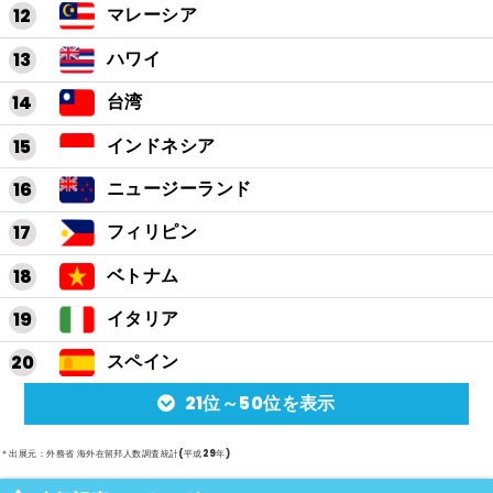
マレーシア
ハワイ
台湾
インドネシア
ニュージーランド
フィリピン
ベトナム
イタリア
スペイン
21位～50位を表示
アルゼンチン
メキシコ
＊出展元：外務省 海外在留邦人数調査統計(平成29年)
スイス