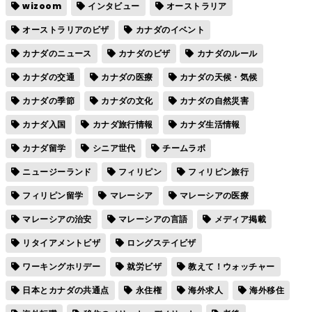
wizoom
インタビュー
オーストラリア
オーストラリアのビザ
カナダのイベント
カナダのニュース
カナダのビザ
カナダのルール
カナダの交通
カナダの医療
カナダの天候・気候
カナダの季節
カナダの文化
カナダの自然災害
カナダ入国
カナダ旅行情報
カナダ生活情報
カナダ留学
シニア世代
チームラボ
ニュージーランド
フィリピン
フィリピン旅行
フィリピン留学
マレーシア
マレーシアの医療
マレーシアの治安
マレーシアの言語
メディア掲載
リタイアメントビザ
ロングステイビザ
ワーキングホリデー
就労ビザ
教えて！ウォッチャー
日本とカナダの共通点
永住権
海外求人
海外移住