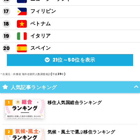
フィリピン
ベトナム
イタリア
スペイン
21位～50位を表示
アルゼンチン
メキシコ
＊出展元：外務省 海外在留邦人数調査統計(平成29年)
スイス
人気記事ランキング
インド
移住人気国総合ランキング
オランダ
ベルギー
気候・風土で選ぶ移住ランキング
グアム