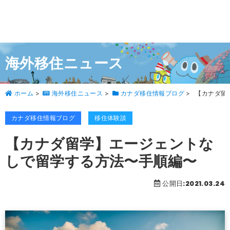
海外移住ニュース
ホーム
>
海外移住ニュース
>
カナダ移住情報ブログ
>
【カナダ留
カナダ移住情報ブログ
移住体験談
【カナダ留学】エージェントな
しで留学する方法〜手順編〜
公開日:2021.03.24