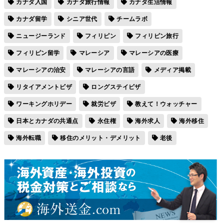
カナダ入国
カナダ旅行情報
カナダ生活情報
カナダ留学
シニア世代
チームラボ
ニュージーランド
フィリピン
フィリピン旅行
フィリピン留学
マレーシア
マレーシアの医療
マレーシアの治安
マレーシアの言語
メディア掲載
リタイアメントビザ
ロングステイビザ
ワーキングホリデー
就労ビザ
教えて！ウォッチャー
日本とカナダの共通点
永住権
海外求人
海外移住
海外転職
移住のメリット・デメリット
老後