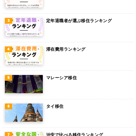
パラグアイ
アラブ首長国連邦
定年退職者が選ぶ移住ランキング
スウェーデン
ペルー
滞在費用ランキング
ボリビア
カンボジア
オーストリア
マレーシア移住
ロシア
ミャンマー
タイ移住
アイルランド
トルコ
治安で比べる移住ランキング