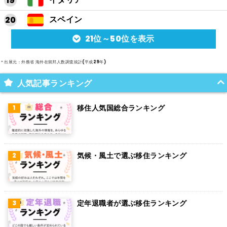
スペイン
21位～50位を表示
アルゼンチン
メキシコ
＊出展元：外務省 海外在留邦人数調査統計(平成29年)
スイス
人気記事ランキング
インド
移住人気国総合ランキング
オランダ
ベルギー
気候・風土で選ぶ移住ランキング
グアム
パラグアイ
アラブ首長国連邦
定年退職者が選ぶ移住ランキング
スウェーデン