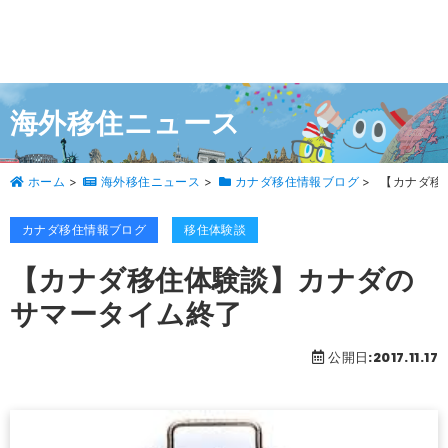
海外移住ニュース
ホーム
>
海外移住ニュース
>
カナダ移住情報ブログ
>
【カナダ移
カナダ移住情報ブログ
移住体験談
【カナダ移住体験談】カナダの
サマータイム終了
公開日:2017.11.17