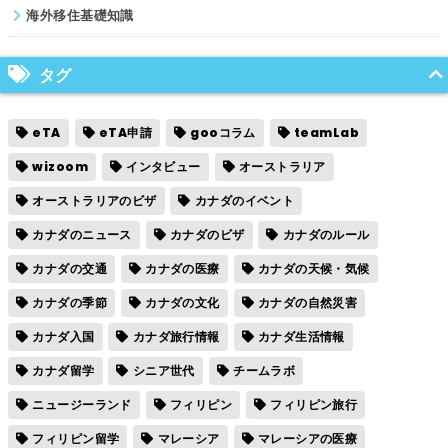
海外移住基礎知識
タグ
eTA
eTA申請
gooコラム
teamLab
wizoom
インタビュー
オーストラリア
オーストラリアのビザ
カナダのイベント
カナダのニュース
カナダのビザ
カナダのルール
カナダの交通
カナダの医療
カナダの天候・気候
カナダの季節
カナダの文化
カナダの自然災害
カナダ入国
カナダ旅行情報
カナダ生活情報
カナダ留学
シニア世代
チームラボ
ニュージーランド
フィリピン
フィリピン旅行
フィリピン留学
マレーシア
マレーシアの医療