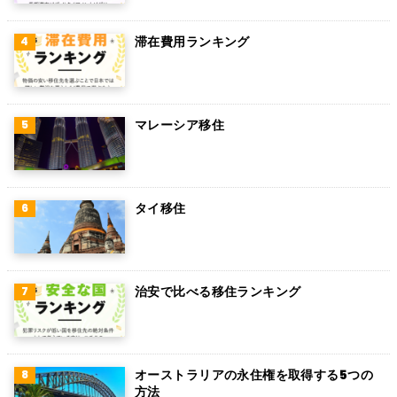
ペルー
滞在費用ランキング
ボリビア
カンボジア
オーストリア
マレーシア移住
ロシア
ミャンマー
タイ移住
アイルランド
トルコ
治安で比べる移住ランキング
フィンランド
チェコ
チリ
オーストラリアの永住権を取得する5つの
方法