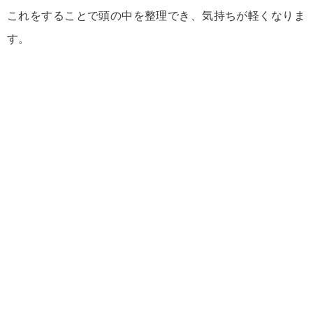
これをする
こと
で
頭
の
中
を
整理
でき
、
気持ち
が
軽
く
なり
ま
す。