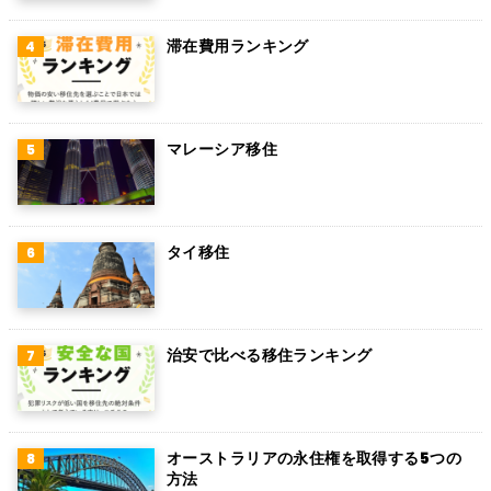
ペルー
滞在費用ランキング
ボリビア
カンボジア
オーストリア
マレーシア移住
ロシア
ミャンマー
タイ移住
アイルランド
トルコ
治安で比べる移住ランキング
フィンランド
チェコ
チリ
オーストラリアの永住権を取得する5つの
方法