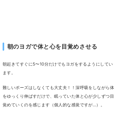
朝
の
ヨガ
で
体
と
心
を
目覚め
させる
朝起き
て
すぐ
に
5〜
10
分
だけ
でも
ヨガ
を
する
よう
にし
てい
ます。
難しい
ポーズ
はしなく
て
も
大丈夫！！
深呼吸を
し
ながら
体
を
ゆっくり
伸ばす
だけ
で、
眠
って
い
た
体
と
心
が
少し
ずつ
目
覚め
てい
く
の
を
感じ
ます（個人的な感覚ですが…）。