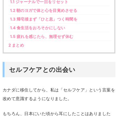
1.1
ジャーナルで一日をリセット
1.2
朝のヨガで体と心を目覚めさせる
1.3
帰宅後まず「ひと息」つく時間を
1.4
食生活をおろそかにしない
1.5
疲れを感じたら、無理せず休む
2
まとめ
セルフケアとの出会い
カナダ
に
移住
し
て
から、
私
は「
セルフ
ケア」
という
言葉
を
改めて
意識
する
よう
に
なり
ま
した。
もちろん、
日本
に
い
た
頃
から
耳
に
した
こと
は
ありま
した