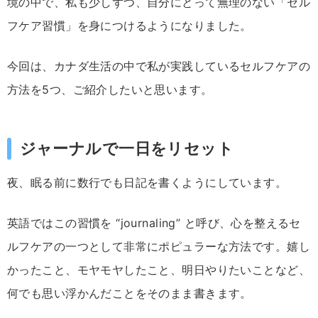
境
の
中
で、
私
も
少し
ずつ、
自分
にとって
無理
の
ない「
セル
フ
ケア
習慣」
を
身
につける
よう
に
なり
ま
した。
今回
は、
カナダ
生活
の
中
で
私
が
実践
し
て
いる
セルフ
ケア
の
方法
を
5
つ、
ご
紹介
した
いと
思い
ます。
ジャーナル
で
一日
を
リセット
夜、
眠る
前
に
数
行
でも
日記
を
書く
よう
にし
てい
ます。
英語
では
この
習慣
を “
journaling”
と
呼
び、
心
を
整える
セ
ルフ
ケア
の
一つ
として
非常に
ポピュラーな方法
です。
嬉
し
か
っ
た
こと、
モヤモヤ
した
こと、
明日
や
り
たい
こと
など、
何でも
思い
浮
かん
だ
こと
を
そのまま
書き
ます。