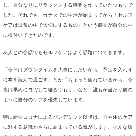
し、
自分
なり
に
リラックス
する
時間
を
作
って
い
た
つもり
で
した。それ
でも、
カナダ
で
の
生活
が
始
ま
って
から「
セルフ
ケア
は
日常
の
中
で
大切
に
する
もの」
という
感覚
が
自分
の
中
に
根付
い
て
きた
の
です。
友人
と
の
会話
でも
セルフ
ケア
は
よく
話題
に
出
て
き
ます。
「
今日
は
ダウン
タイム
を
大事
に
した
い
から、
予定
を
入れ
ず
に
本
を
読
んで
過ごす」
とか「
ちょっと
疲れ
て
いる
から、
今
夜
は
早め
に
ヨガ
し
て
寝る
つもり」
など、
誰
も
が
当たり前
の
よう
に
自分
の
ケア
を
優先
し
てい
ます。
特に新型コロナによる
パンデミック
以降
は、
心
や
体
の
ケア
に対する
意識
が
さらに
高
ま
って
いる気がします
。
そんな
環