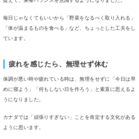
毎日
じゃ
なく
て
も
いい
から「
野菜
をなるべく
取り入れる」
「
体
が
温まる
もの
を
食べる」
など、
ちょっとした工夫
を
し
てい
ます。
疲れ
を
感じ
たら、
無理
せ
ず
休む
体調
が
悪い
時
や
疲れ
て
いる
時は、
無理
を
せ
ず
に「
今日
は
早
め
に
寝
よう」「
何
も
しない
日
を
作
ろう」
と
素直
に
思える
よ
う
に
なり
ま
した。
カナダ
では「
頑張り
すぎ
ない」
こと
を
肯定
する
文化
が
ある
よう
に
思い
ます。