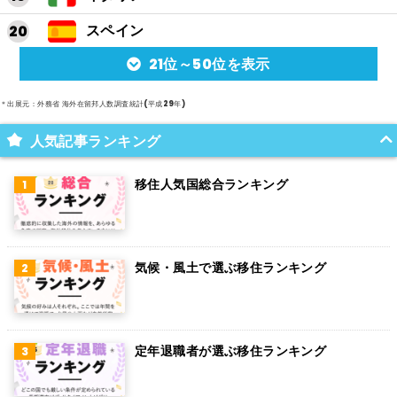
スペイン
21位～50位を表示
アルゼンチン
メキシコ
＊出展元：外務省 海外在留邦人数調査統計(平成29年)
スイス
人気記事ランキング
インド
移住人気国総合ランキング
オランダ
ベルギー
気候・風土で選ぶ移住ランキング
グアム
パラグアイ
アラブ首長国連邦
定年退職者が選ぶ移住ランキング
スウェーデン