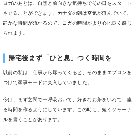
ヨガ
の
あと
は、
自然
と
前向き
な
気持ち
で
その日
を
スタート
させることが
でき
ます。
カナダ
の
朝
は
空気
が
澄
んで
い
て、
静か
な
時間
が
流れる
ので、
ヨガ
の
時間
が
より
心地
良く
感じ
ら
れ
ます。
帰宅
後
まず「
ひと息」
つく
時間
を
以前
の
私
は、
仕事
から
帰
って
くる
と、
そのまま
エプロン
を
つけ
て
家事
モード
に
突入
し
てい
ま
した。
今
は、
まず
玄関
で
一
呼吸
おい
て、
好き
な
お茶
を
い
れ
て、
座
る
時間
を
作る
よう
にし
てい
ます。
この
時
も、
短
く
ジャーナ
ル
を
書く
こと
が
あり
ます。