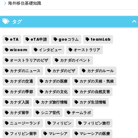
海外移住基礎知識
タグ
eTA
eTA申請
gooコラム
teamLab
wizoom
インタビュー
オーストラリア
オーストラリアのビザ
カナダのイベント
カナダのニュース
カナダのビザ
カナダのルール
カナダの交通
カナダの医療
カナダの天候・気候
カナダの季節
カナダの文化
カナダの自然災害
カナダ入国
カナダ旅行情報
カナダ生活情報
カナダ留学
シニア世代
チームラボ
ニュージーランド
フィリピン
フィリピン旅行
フィリピン留学
マレーシア
マレーシアの医療