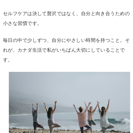
セルフ
ケア
は決して
贅沢
では
なく、
自分
と
向き合う
ため
の
小さな
習慣
です。
毎日
の
中
で
少し
ずつ、
自分
に
やさしい
時間
を
持つ
こと。
そ
れ
が、
カナダ
生活
で
私
が
いちばん
大切
にし
て
いる
こと
で
す。