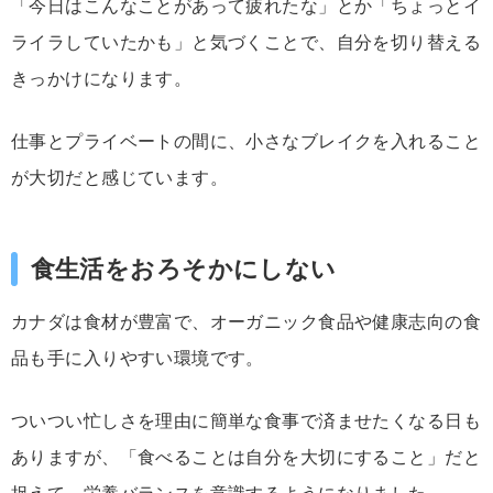
「
今日
は
こんな
こと
が
あっ
て
疲れ
た
な」
とか「
ちょっと
イ
ライラ
し
てい
た
かも」
と
気づく
こと
で、
自分
を
切り替える
きっかけ
に
なり
ます。
仕事
と
プライベート
の
間
に、
小さな
ブレイク
を
入れる
こと
が
大切
だ
と
感じ
てい
ます。
食生活
を
おろそか
に
しない
カナダ
は
食材
が
豊富
で、
オー
ガ
ニック
食品
や
健康
志向
の
食
品
も
手
に
入り
やすい
環境
です。
ついつい
忙
し
さ
を
理由
に
簡単
な
食事
で済ませたくなる
日
も
あり
ます
が、「
食べる
こと
は
自分
を
大切
に
する
こと」
だ
と
捉
えて、
栄養
バランス
を
意識
する
よう
に
なり
ま
した。