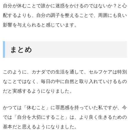
自分が休むことで
誰か
に
迷惑
を
かける
の
では
ない
か？
と
心
配
する
より
も、
自分
の
調子
を
整える
こと
で、
周囲
に
も
良い
影響
を
与
え
られる
と
感じ
てい
ます。
まとめ
このように、
カナダ
で
の
生活
を通して、
セルフ
ケア
は
特別
な
こと
では
なく、
毎日
の
中
に
自然
と
取り入れ
て
いける
もの
だ
と
実感
する
よう
に
なり
ま
した。
かつて
は「
休む
こと」
に
罪悪
感
を
持
って
い
た
私
ですが、
今
では「
自分
を
大切
に
する
こと」
は、
より
良く
生きる
ため
の
基本
だ
と
思える
よう
に
なり
ま
した。