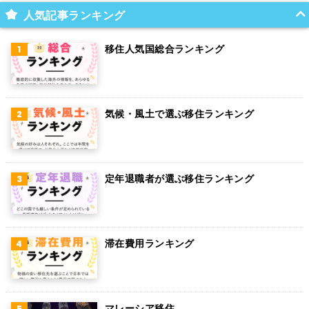
スイス
人気記事ランキング
インド
移住人気国総合ランキング
オランダ
ベルギー
気候・風土で選ぶ移住ランキング
グアム
パラグアイ
アラブ首長国連邦
定年退職者が選ぶ移住ランキング
スウェーデン
ペルー
滞在費用ランキング
ボリビア
カンボジア
マレーシア移住