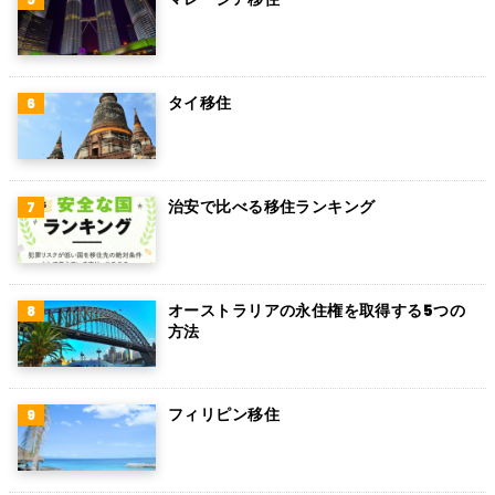
オーストリア
ロシア
ミャンマー
タイ移住
アイルランド
トルコ
治安で比べる移住ランキング
フィンランド
チェコ
チリ
オーストラリアの永住権を取得する5つの
方法
デンマーク
ハンガリー
フィリピン移住
ポーランド
南アフリカ