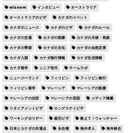
wizoom
インタビュー
オーストラリア
オーストラリアのビザ
カナダのイベント
カナダのニュース
カナダのビザ
カナダのルール
カナダの交通
カナダの医療
カナダの天候・気候
カナダの季節
カナダの文化
カナダの自然災害
カナダ入国
カナダ旅行情報
カナダ生活情報
カナダ留学
シニア世代
チームラボ
ニュージーランド
フィリピン
フィリピン旅行
フィリピン留学
マレーシア
マレーシアの医療
マレーシアの治安
マレーシアの言語
メディア掲載
リタイアメントビザ
ロングステイビザ
ワーキングホリデー
就労ビザ
教えて！ウォッチャー
日本とカナダの共通点
永住権
海外求人
海外移住