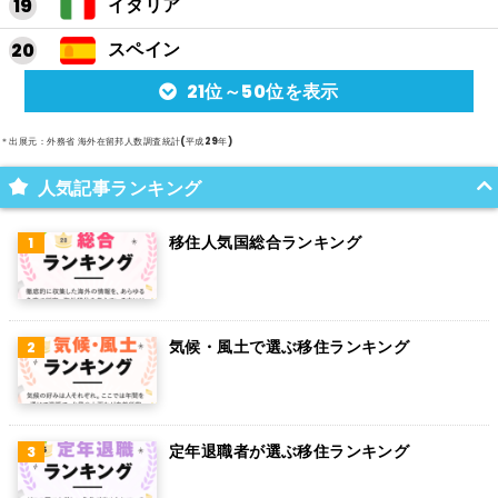
イタリア
スペイン
21位～50位を表示
アルゼンチン
メキシコ
＊出展元：外務省 海外在留邦人数調査統計(平成29年)
スイス
人気記事ランキング
インド
移住人気国総合ランキング
オランダ
ベルギー
気候・風土で選ぶ移住ランキング
グアム
パラグアイ
アラブ首長国連邦
定年退職者が選ぶ移住ランキング
スウェーデン