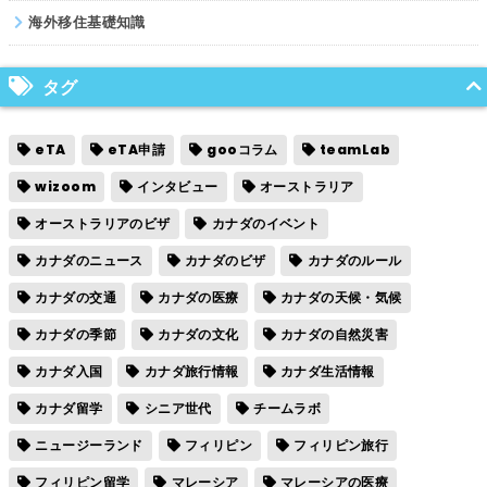
海外移住基礎知識
タグ
eTA
eTA申請
gooコラム
teamLab
wizoom
インタビュー
オーストラリア
オーストラリアのビザ
カナダのイベント
カナダのニュース
カナダのビザ
カナダのルール
カナダの交通
カナダの医療
カナダの天候・気候
カナダの季節
カナダの文化
カナダの自然災害
カナダ入国
カナダ旅行情報
カナダ生活情報
カナダ留学
シニア世代
チームラボ
ニュージーランド
フィリピン
フィリピン旅行
フィリピン留学
マレーシア
マレーシアの医療