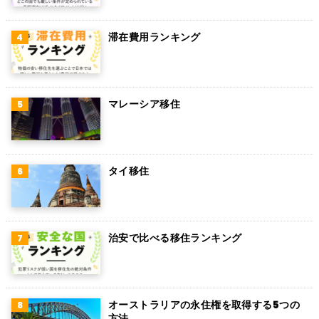
ペルー
滞在費用ランキング
ボリビア
カンボジア
オーストリア
マレーシア移住
ロシア
ミャンマー
タイ移住
アイルランド
トルコ
治安で比べる移住ランキング
フィンランド
チェコ
チリ
オーストラリアの永住権を取得する5つの
方法