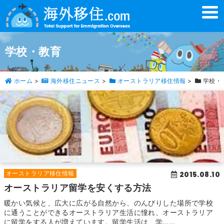
t
o
g
g
l
学校・教育
e
n
a
v
ホーム
>
海外移住ニュース
>
オーストラリア移住情報
>
学校・
i
g
a
t
i
o
n
2015.08.10
オーストラリア移住情報
オーストラリア留学を安くする方法
暖かい気候と、広大に広がる自然から、のんびりした場所で学校
に通うことができるオーストラリア生活に憧れ、オーストラリア
に留学をする人が増えています。留学生活は、学……