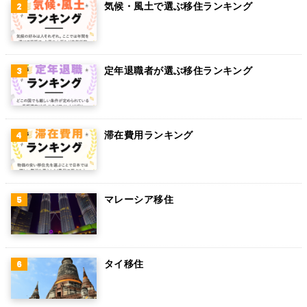
気候・風土で選ぶ移住ランキング
グアム
パラグアイ
アラブ首長国連邦
定年退職者が選ぶ移住ランキング
スウェーデン
ペルー
滞在費用ランキング
ボリビア
カンボジア
オーストリア
マレーシア移住
ロシア
ミャンマー
タイ移住
アイルランド