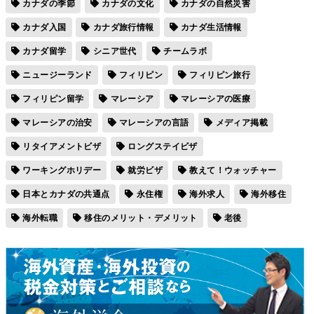
カナダの季節
カナダの文化
カナダの自然災害
カナダ入国
カナダ旅行情報
カナダ生活情報
カナダ留学
シニア世代
チームラボ
ニュージーランド
フィリピン
フィリピン旅行
フィリピン留学
マレーシア
マレーシアの医療
マレーシアの治安
マレーシアの言語
メディア掲載
リタイアメントビザ
ロングステイビザ
ワーキングホリデー
就労ビザ
教えて！ウォッチャー
日本とカナダの共通点
永住権
海外求人
海外移住
海外転職
移住のメリット・デメリット
老後