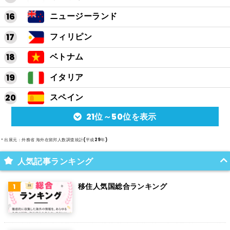
ニュージーランド
フィリピン
ベトナム
イタリア
スペイン
21位～50位を表示
アルゼンチン
メキシコ
＊出展元：外務省 海外在留邦人数調査統計(平成29年)
スイス
人気記事ランキング
インド
移住人気国総合ランキング
オランダ
ベルギー