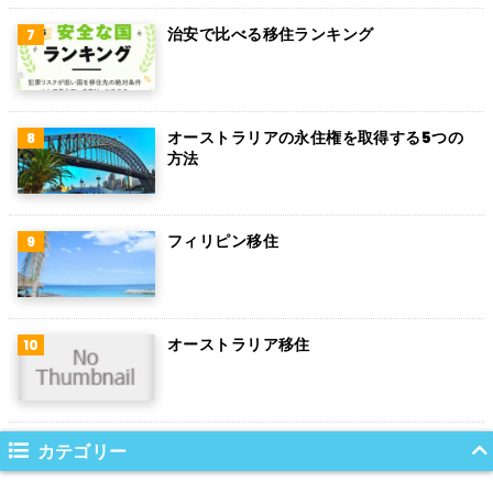
トルコ
治安で比べる移住ランキング
フィンランド
チェコ
チリ
オーストラリアの永住権を取得する5つの
方法
デンマーク
ハンガリー
フィリピン移住
ポーランド
南アフリカ
オーストラリア移住
サウジアラビア
コロンビア
ノルウェー
カテゴリー
ネパール