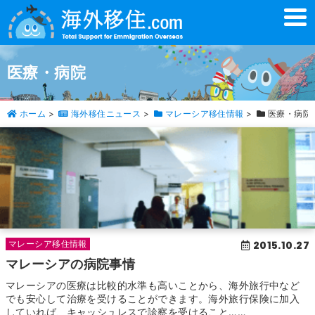
t
o
g
g
l
医療・病院
e
n
a
v
ホーム
>
海外移住ニュース
>
マレーシア移住情報
>
医療・病院
i
g
a
t
i
o
n
2015.10.27
マレーシア移住情報
マレーシアの病院事情
マレーシアの医療は比較的水準も高いことから、海外旅行中など
でも安心して治療を受けることができます。海外旅行保険に加入
していれば、キャッシュレスで診察を受けること……