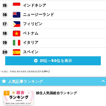
インドネシア
ニュージーランド
フィリピン
ベトナム
イタリア
スペイン
21位～50位を表示
アルゼンチン
メキシコ
＊出展元：外務省 海外在留邦人数調査統計(平成29年)
スイス
人気記事ランキング
インド
移住人気国総合ランキング
オランダ