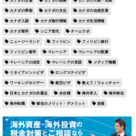
カナダの交通
カナダの医療
カナダの天候・気候
カナダの季節
カナダの文化
カナダの自然災害
カナダ入国
カナダ旅行情報
カナダ生活情報
カナダ留学
シニア世代
チームラボ
ニュージーランド
フィリピン
フィリピン旅行
フィリピン留学
マレーシア
マレーシアの医療
マレーシアの治安
マレーシアの言語
メディア掲載
リタイアメントビザ
ロングステイビザ
ワーキングホリデー
就労ビザ
教えて！ウォッチャー
日本とカナダの共通点
永住権
海外求人
海外移住
海外転職
移住のメリット・デメリット
老後