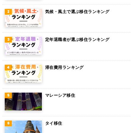
ベルギー
気候・風土で選ぶ移住ランキング
グアム
パラグアイ
アラブ首長国連邦
定年退職者が選ぶ移住ランキング
スウェーデン
ペルー
滞在費用ランキング
ボリビア
カンボジア
オーストリア
マレーシア移住
ロシア
ミャンマー
タイ移住
アイルランド