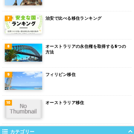
トルコ
治安で比べる移住ランキング
フィンランド
チェコ
チリ
オーストラリアの永住権を取得する5つの
方法
デンマーク
ハンガリー
フィリピン移住
ポーランド
南アフリカ
オーストラリア移住
サウジアラビア
コロンビア
ノルウェー
カテゴリー