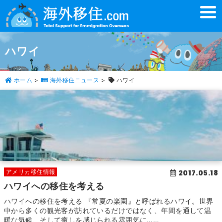
t
o
g
g
l
ハワイ
e
n
a
v
ホーム
>
海外移住ニュース
>
ハワイ
i
g
a
t
i
o
n
2017.05.18
アメリカ移住情報
ハワイへの移住を考える
ハワイへの移住を考える 『常夏の楽園』と呼ばれるハワイ。世界
中から多くの観光客が訪れているだけではなく、年間を通して温
暖な気候、そして癒しを感じられる雰囲気に……