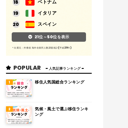
ベトナム
イタリア
スペイン
アルゼンチン
21位～50位を表示
メキシコ
＊出展元：外務省 海外在留邦人数調査統計(平成29年)
スイス
POPULAR
インド
人気記事ランキング
オランダ
移住人気国総合ランキング
ベルギー
グアム
気候・風土で選ぶ移住ランキ
パラグアイ
ング
アラブ首長国連邦