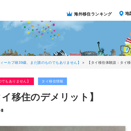
地
海外移住ランキング
ィーカプ雄39歳、まだ誰のものでもありません】
>
【タイ移住体験談：タイ移
のでもありません】
タイ移住情報
タイ移住のデメリット】
08