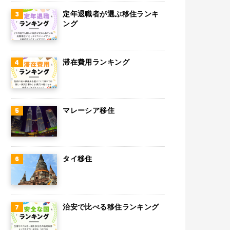
スウェーデン
定年退職者が選ぶ移住ランキ
ング
ペルー
ボリビア
滞在費用ランキング
カンボジア
オーストリア
マレーシア移住
ロシア
ミャンマー
アイルランド
タイ移住
トルコ
フィンランド
治安で比べる移住ランキング
チェコ