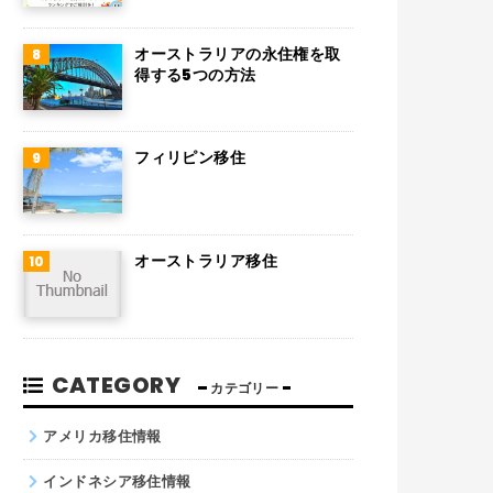
チリ
デンマーク
オーストラリアの永住権を取
得する5つの方法
ハンガリー
ポーランド
フィリピン移住
南アフリカ
サウジアラビア
オーストラリア移住
コロンビア
ノルウェー
ネパール
CATEGORY
カテゴリー
パキスタン
アメリカ移住情報
インドネシア移住情報