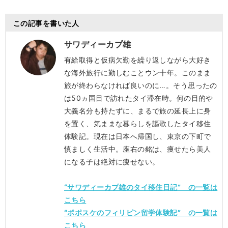
この記事を書いた人
サワディーカプ雄
有給取得と仮病欠勤を繰り返しながら大好き
な海外旅行に勤しむことウン十年。このまま
旅が終わらなければ良いのに…。そう思ったの
は50ヵ国目で訪れたタイ滞在時。何の目的や
大義名分も持たずに、まるで旅の延長上に身
を置く、気ままな暮らしを謳歌したタイ移住
体験記。現在は日本へ帰国し、東京の下町で
慎ましく生活中。座右の銘は、痩せたら美人
になる子は絶対に痩せない。
“サワディーカプ雄のタイ移住日記” の一覧は
こちら
“ポポスケのフィリピン留学体験記” の一覧は
こちら