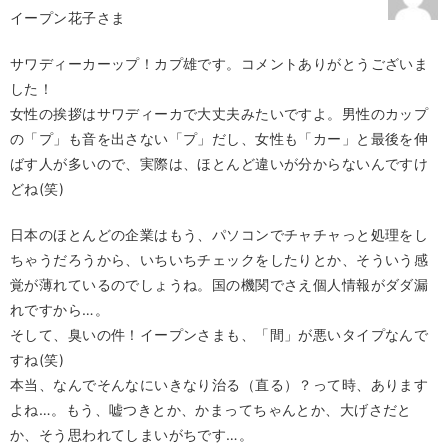
イープン花子さま
サワディーカーップ！カプ雄です。コメントありがとうございま
した！
女性の挨拶はサワディーカで大丈夫みたいですよ。男性のカップ
の「プ」も音を出さない「プ」だし、女性も「カー」と最後を伸
ばす人が多いので、実際は、ほとんど違いが分からないんですけ
どね(笑)
日本のほとんどの企業はもう、パソコンでチャチャっと処理をし
ちゃうだろうから、いちいちチェックをしたりとか、そういう感
覚が薄れているのでしょうね。国の機関でさえ個人情報がダダ漏
れですから…。
そして、臭いの件！イープンさまも、「間」が悪いタイプなんで
すね(笑)
本当、なんでそんなにいきなり治る（直る）？って時、あります
よね…。もう、嘘つきとか、かまってちゃんとか、大げさだと
か、そう思われてしまいがちです…。