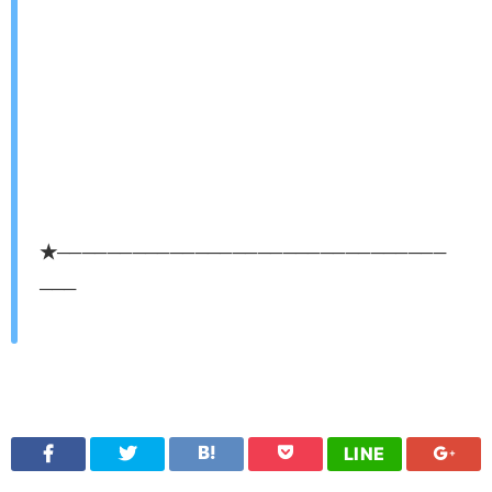
★───────────────────────────────
───
LINE