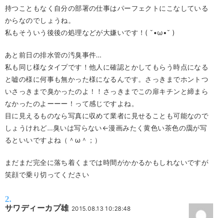
持つこともなく自分の部署の仕事はパーフェクトにこなしている
からなのでしょうね。
私もそういう後後の処理などが大嫌いです！( ˘•ω•˘ )
あと前日の排水管の汚臭事件…
私も同じ様なタイプです！他人に確認とかしてもらう時点になる
と嘘の様に何事も無かった様になるんです。さっきまでホントつ
いさっきまで臭かったのよ！！さっきまでこの扉キチンと締まら
なかったのよーーー！って感じですよね。
目に見えるものなら写真に収めて業者に見せることも可能なので
しょうけれど…臭いは写らない←漫画みたく黄色い茶色の靄が写
るといいですよね（＾ω＾；）
まだまだ完全に落ち着くまでは時間がかかるかもしれないですが
笑顔で乗り切ってください
サワディーカプ雄
2015.08.13 10:28:48