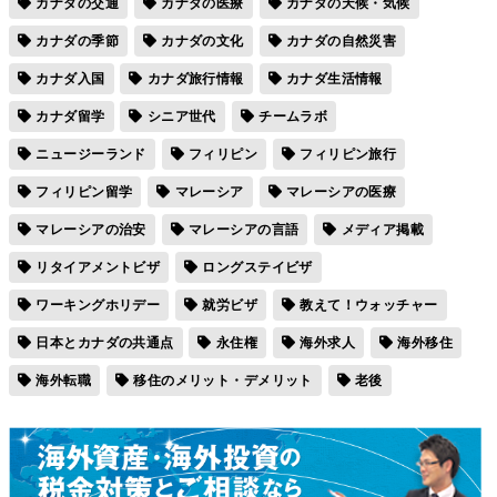
カナダの交通
カナダの医療
カナダの天候・気候
カナダの季節
カナダの文化
カナダの自然災害
カナダ入国
カナダ旅行情報
カナダ生活情報
カナダ留学
シニア世代
チームラボ
ニュージーランド
フィリピン
フィリピン旅行
フィリピン留学
マレーシア
マレーシアの医療
マレーシアの治安
マレーシアの言語
メディア掲載
リタイアメントビザ
ロングステイビザ
ワーキングホリデー
就労ビザ
教えて！ウォッチャー
日本とカナダの共通点
永住権
海外求人
海外移住
海外転職
移住のメリット・デメリット
老後