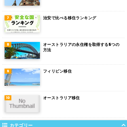
トルコ
治安で比べる移住ランキング
フィンランド
チェコ
チリ
オーストラリアの永住権を取得する5つの
方法
デンマーク
ハンガリー
フィリピン移住
ポーランド
南アフリカ
オーストラリア移住
サウジアラビア
コロンビア
ノルウェー
カテゴリー