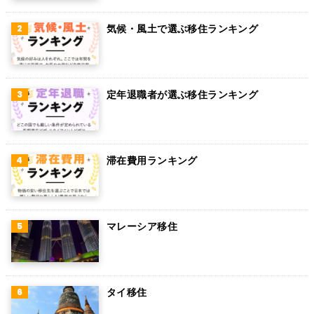
ベルギー
気候・風土で選ぶ移住ランキング
グアム
パラグアイ
アラブ首長国連邦
定年退職者が選ぶ移住ランキング
スウェーデン
ペルー
滞在費用ランキング
ボリビア
カンボジア
オーストリア
マレーシア移住
ロシア
ミャンマー
タイ移住
アイルランド