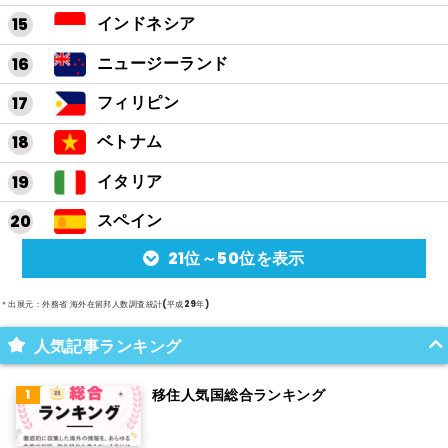
インドネシア
ニュージーランド
フィリピン
ベトナム
イタリア
スペイン
21位～50位を表示
アルゼンチン
メキシコ
＊出展元：外務省 海外在留邦人数調査統計(平成29年)
スイス
人気記事ランキング
インド
移住人気国総合ランキング
オランダ