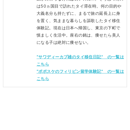
は50ヵ国目で訪れたタイ滞在時。何の目的や
大義名分も持たずに、まるで旅の延長上に身
を置く、気ままな暮らしを謳歌したタイ移住
体験記。現在は日本へ帰国し、東京の下町で
慎ましく生活中。座右の銘は、痩せたら美人
になる子は絶対に痩せない。
“サワディーカプ雄のタイ移住日記” の一覧は
こちら
“ポポスケのフィリピン留学体験記” の一覧は
こちら