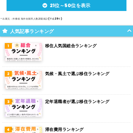
21位～50位を表示
アルゼンチン
メキシコ
＊出展元：外務省 海外在留邦人数調査統計(平成29年)
スイス
人気記事ランキング
インド
移住人気国総合ランキング
オランダ
ベルギー
気候・風土で選ぶ移住ランキング
グアム
パラグアイ
アラブ首長国連邦
定年退職者が選ぶ移住ランキング
スウェーデン
ペルー
滞在費用ランキング