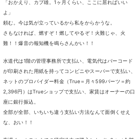
「おかえり、カプ雄。1ヶ月くらい、ここに居ればいい
よ」
頼む。今は気が立っているから私をからかうな。
さもなければ、燃すぞ！燃してやるぞ！火難じゃ、火
難！！爆音の報知機を鳴らさんかい！！
水道代は1階の管理事務所で支払い、電気代はバーコード
が印刷された用紙を持ってコンビニやスーパーで支払い、
ネットのプロバイダー料金（True＝月々599バーツ＝約
2,396円）はTrueショップで支払い、家賃はオーナーの口
座に銀行振込。
全部が全部、いちいち違う支払い方法なんて面倒くせえ
な、おい！！