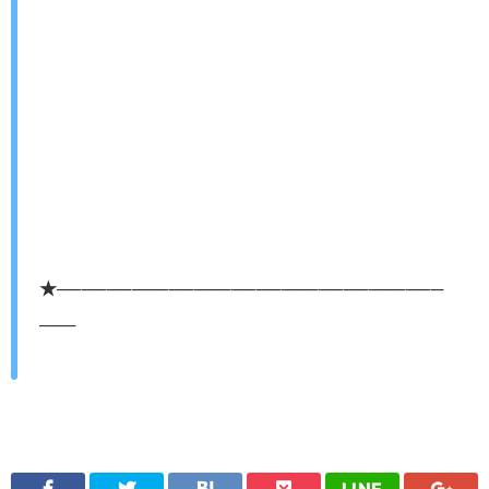
★───────────────────────────────
───