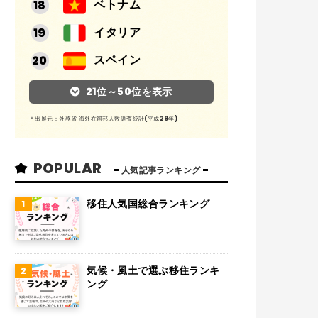
ベトナム
イタリア
スペイン
アルゼンチン
21位～50位を表示
メキシコ
＊出展元：外務省 海外在留邦人数調査統計(平成29年)
スイス
POPULAR
インド
人気記事ランキング
オランダ
移住人気国総合ランキング
ベルギー
グアム
気候・風土で選ぶ移住ランキ
パラグアイ
ング
アラブ首長国連邦