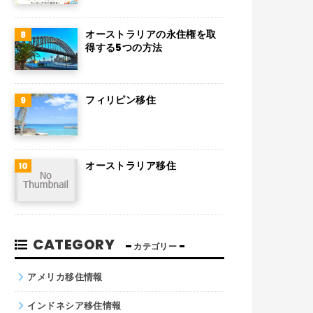
チリ
デンマーク
オーストラリアの永住権を取
得する5つの方法
ハンガリー
ポーランド
フィリピン移住
南アフリカ
サウジアラビア
オーストラリア移住
コロンビア
ノルウェー
ネパール
CATEGORY
カテゴリー
パキスタン
アメリカ移住情報
インドネシア移住情報