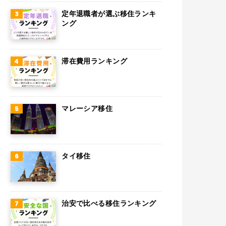
スウェーデン
定年退職者が選ぶ移住ランキ
ング
ペルー
ボリビア
滞在費用ランキング
カンボジア
オーストリア
マレーシア移住
ロシア
ミャンマー
アイルランド
タイ移住
トルコ
フィンランド
治安で比べる移住ランキング
チェコ